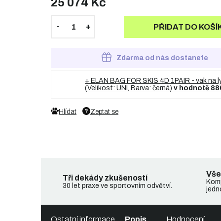
25 074 Kč
PŘIDAT DO KOŠÍ
Zdarma od nás dostanete
+ ELAN BAG FOR SKIS 4D 1PAIR - vak na l
(Velikost: UNI, Barva: černá)
v hodnotě 88
Hlídat
Zeptat se
Vše
Tři dekády zkušeností
Komp
30 let praxe ve sportovním odvětví.
jedn
Ostatní informace
Popis
Hodnocení