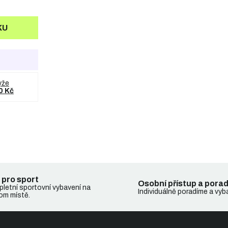
KU
yže
0 Kč
 pro sport
Osobní přístup a pora
letní sportovní vybavení na
Individuálně poradíme a vyb
om místě.