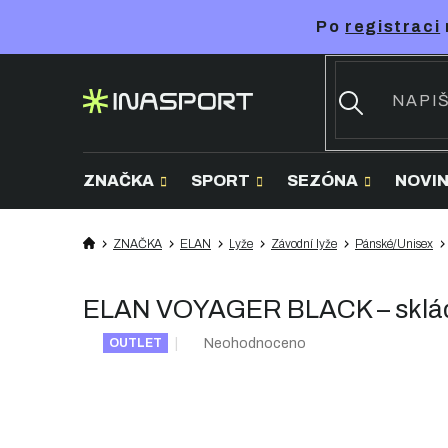
Přejít
Po
registraci
na
obsah
ZNAČKA
SPORT
SEZÓNA
NOVI
ZNAČKA
ELAN
Lyže
Závodní lyže
Pánské/Unisex
ELAN VOYAGER BLACK – skládac
Průměrné
Neohodnoceno
OUTLET
hodnocení
produktu
je
0,0
z