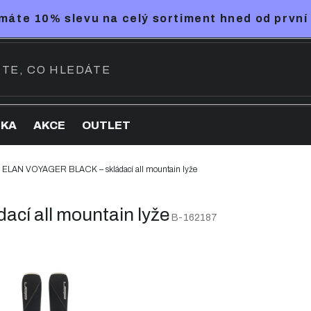
máte 10% slevu na celý sortiment hned od první
NKA
AKCE
OUTLET
ELAN VOYAGER BLACK – skládací all mountain lyže
í all mountain lyže
B-162187