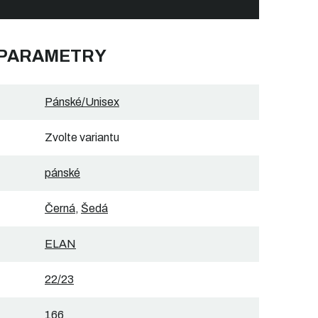
 PARAMETRY
Pánské/Unisex
Zvolte variantu
pánské
Černá
,
Šedá
ELAN
22/23
166