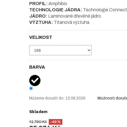
PROFIL:
Amphibio
TECHNOLOGIE JÁDRA:
Technologie Connect
JÁDRO:
Laminované dřevěné jádro
VÝZTUHA:
Titanová výztuha
VELIKOST
BARVA
Můžeme doručit do:
12.08.2026
Možnosti doruč
Skladem
41 790 Kč
–40 %