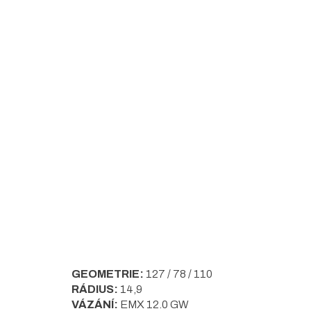
5
hvězdiček.
GEOMETRIE:
127 / 78 / 110
RÁDIUS:
14,9
VÁZÁNÍ:
EMX 12.0 GW