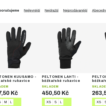
poručujeme
Nejlevnější
Nejdražší
Nejprodávanější
Abecedn
TONEN KUUSAMO -
PELTONEN LAHTI -
PELTO
kařské rukavice
běžkařské rukavice
běžkař
ADEM
SKLADEM
SKLAD
7,50 Kč
450,50 Kč
263,
S
M
L
XS
S
L
XS
DETAIL
DETAIL
DE