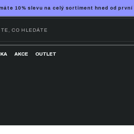
máte 10% slevu na celý sortiment hned od první
NKA
AKCE
OUTLET