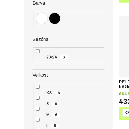
Barva
Sezóna
23/24
6
Velikost
PEL
běž
XS
6
SKL
43
S
6
X
M
6
L
5