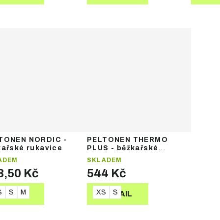
TONEN NORDIC -
PELTONEN THERMO
kařské rukavice
PLUS - běžkařské
rukavice
ADEM
SKLADEM
3,50 Kč
544 Kč
S
S
M
XS
S
DETAIL
DETAIL