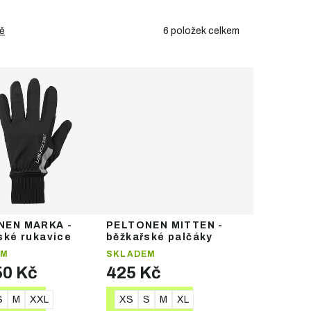
6
položek celkem
ě
NEN MARKA -
PELTONEN MITTEN -
ské rukavice
běžkařské palčáky
EM
SKLADEM
50 Kč
425 Kč
S
M
XXL
XS
S
M
XL
TAIL
DETAIL