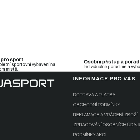
O
v
l
á
d
 pro sport
Osobní přístup a porad
a
letní sportovní vybavení na
Individuálně poradíme a vyb
c
om místě.
í
INFORMACE PRO VÁS
p
r
v
DOPRAVA A PLATBA
k
y
OBCHODNÍ PODMÍNKY
v
REKLAMACE A VRÁCENÍ ZBOŽÍ
ý
p
ZPRACOVÁNÍ OSOBNÍCH ÚDAJ
i
s
PODMÍNKY AKCÍ
u