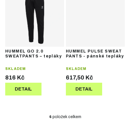
HUMMEL GO 2.0
HUMMEL PULSE SWEAT
SWEATPANTS – tepláky
PANTS - pánské tepláky
SKLADEM
SKLADEM
816 Kč
617,50 Kč
DETAIL
DETAIL
4
položek celkem
O
v