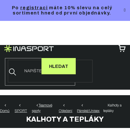
Přejít
Po
registraci
máte 10% slevu na celý
na
sortiment hned od první objednávky.
obsah
NÁ
KO
HLEDAT
Teamové
Kalhoty a
Domů
SPORT
sporty
Oblečení
Pánské/Unisex
tepláky
KALHOTY A TEPLÁKY