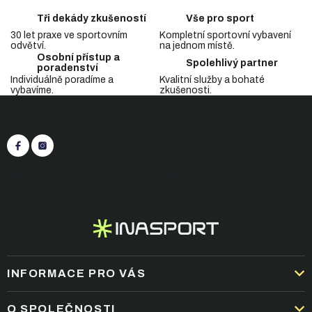
l
á
Tři dekády zkušeností
Vše pro sport
d
30 let praxe ve sportovním
Kompletní sportovní vybavení
a
odvětví.
na jednom místě.
c
Osobní přístup a
Spolehlivý partner
í
poradenství
p
Individuálně poradíme a
Kvalitní služby a bohaté
vybavíme.
zkušenosti.
r
Z
v
Sledujte nás
á
k
p
y
v
a
ý
t
+420 545 422 430
(Po-Pá: 9:00 - 15:30)
p
í
eshop@inasport.cz
Odpovíme do 24 h
i
s
u
INFORMACE PRO VÁS
DOPRAVA A PLATBA
O SPOLEČNOSTI