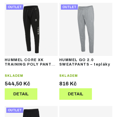
Ř
V
a
OUTLET
OUTLET
ý
z
p
e
i
n
s
í
p
p
r
r
o
o
d
d
u
u
HUMMEL CORE XK
HUMMEL GO 2.0
k
k
TRAINING POLY PANTS
SWEATPANTS – tepláky
t
t
– tréninkové tepláky
ů
ů
SKLADEM
SKLADEM
544,50 Kč
816 Kč
DETAIL
DETAIL
OUTLET