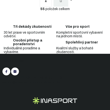
v
1
á
l
n
55
položek celkem
á
k
d
o
a
v
c
á
Tři dekády zkušeností
Vše pro sport
n
í
í
30 let praxe ve sportovním
Kompletní sportovní vybavení
p
odvětví.
na jednom místě.
r
Osobní přístup a
v
Spolehlivý partner
poradenství
k
Individuálně poradíme a
Kvalitní služby a bohaté
y
vybavíme.
zkušenosti.
Z
v
Sledujte nás
á
ý
p
p
i
a
s
t
+420 545 422 430
(Po-Pá: 9:00 - 15:30)
u
í
eshop@inasport.cz
Odpovíme do 24 h