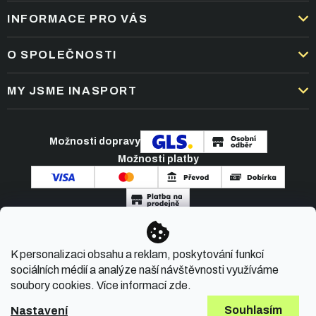
INFORMACE PRO VÁS
DOPRAVA A PLATBA
O SPOLEČNOSTI
OBCHODNÍ PODMÍNKY
KARIÉRA
MY JSME INASPORT
REKLAMACE A VRÁCENÍ ZBOŽÍ
NEJČASTĚJŠÍ OTÁZKY
ZPRACOVÁNÍ OSOBNÍCH ÚDAJŮ
O NÁS
PODMÍNKY AKCÍ
Možnosti dopravy
ČLÁNKY A NOVINKY
Možnosti platby
KONTAKT
Copyright 2026
INASPORT.CZ
. Všechna práva
K personalizaci obsahu a reklam, poskytování funkcí
vyhrazena.
sociálních médií a analýze naší návštěvnosti využíváme
soubory cookies. Více informací
zde
.
Souhlasím
Nastavení
Vytvořil Shoptet Premium