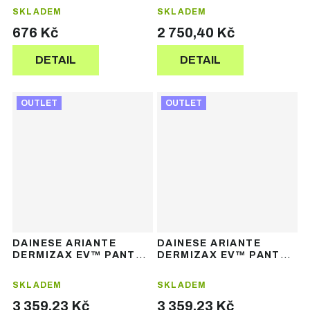
SKLADEM
SKLADEM
676 Kč
2 750,40 Kč
DETAIL
DETAIL
OUTLET
OUTLET
DAINESE ARIANTE
DAINESE ARIANTE
DERMIZAX EV™ PANTS –
DERMIZAX EV™ PANTS –
pánské lyžařské
pánské lyžařské
kalhoty
kalhoty
SKLADEM
SKLADEM
3 359,23 Kč
3 359,23 Kč