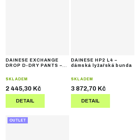
DAINESE EXCHANGE
DAINESE HP2 L4 –
DROP D-DRY PANTS –
dámská lyžařská bunda
pánské lyžařské
kalhoty
SKLADEM
SKLADEM
2 445,30 Kč
3 872,70 Kč
DETAIL
DETAIL
OUTLET