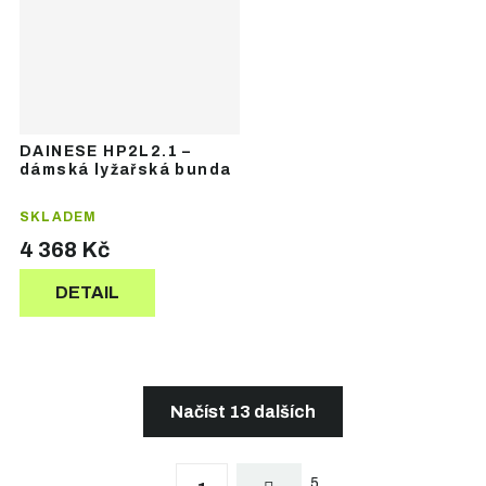
DAINESE HP2L2.1 –
dámská lyžařská bunda
SKLADEM
4 368 Kč
DETAIL
Načíst 13 dalších
S
t
O
r
5