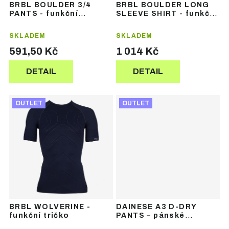
u
BRBL BOULDER 3/4
BRBL BOULDER LONG
k
k
PANTS - funkční
SLEEVE SHIRT - funkční
t
t
termoprádlo
termoprádlo
ů
ů
SKLADEM
SKLADEM
591,50 Kč
1 014 Kč
DETAIL
DETAIL
OUTLET
OUTLET
BRBL WOLVERINE -
DAINESE A3 D-DRY
funkční tričko
PANTS – pánské
lyžařské kalhoty