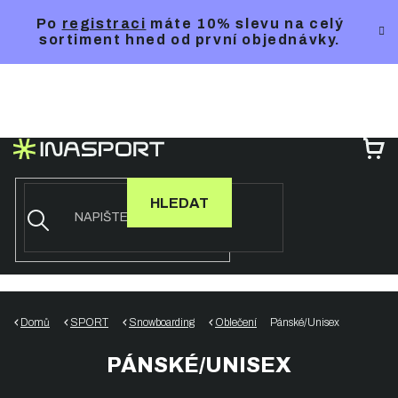
Přejít
Po
registraci
máte 10% slevu na celý
na
sortiment hned od první objednávky.
obsah
NÁ
KO
HLEDAT
Domů
SPORT
Snowboarding
Oblečení
Pánské/Unisex
PÁNSKÉ/UNISEX