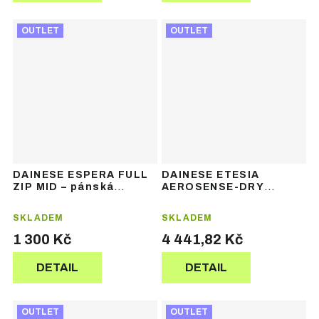
OUTLET
OUTLET
DAINESE ESPERA FULL
DAINESE ETESIA
ZIP MID – pánská
AEROSENSE-DRY
lyžařská mikina
JACKET – pánská
lyžařská bunda
SKLADEM
SKLADEM
1 300 Kč
4 441,82 Kč
DETAIL
DETAIL
OUTLET
OUTLET