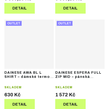
DETAIL
DETAIL
OUTLET
OUTLET
DAINESE AWA BL L
DAINESE ESPERA FULL
SHIRT – dámské termo
ZIP MID – pánská
triko
lyžařská mikina
SKLADEM
SKLADEM
630 Kč
1 572 Kč
DETAIL
DETAIL