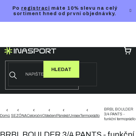
Přejít
Po
registraci
máte 10% slevu na celý
na
sortiment hned od první objednávky.
obsah
NÁ
KO
HLEDAT
BRBL BOULDER
3/4 PANTS -
Domů
SEZÓNA
Celoroční
Oblečení
Pánské/Unisex
Termoprádlo
funkční termoprádlo
BRBL BOULDER 3/4 PANTS - funkční