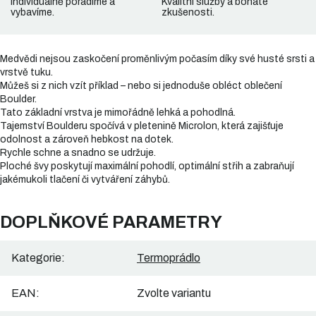
Individuálně poradíme a
Kvalitní služby a bohaté
vybavíme.
zkušenosti.
Medvědi nejsou zaskočení proměnlivým počasím díky své husté srsti a
vrstvě tuku.
Můžeš si z nich vzít příklad – nebo si jednoduše obléct oblečení
Boulder.
Tato základní vrstva je mimořádně lehká a pohodlná.
Tajemství Boulderu spočívá v pletenině Microlon, která zajišťuje
odolnost a zároveň hebkost na dotek.
Rychle schne a snadno se udržuje.
Ploché švy poskytují maximální pohodlí, optimální střih a zabraňují
jakémukoli tlačení či vytváření záhybů.
DOPLŇKOVÉ PARAMETRY
Kategorie
:
Termoprádlo
EAN
:
Zvolte variantu