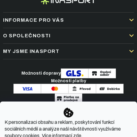
INFORMACE PRO VÁS
DOPRAVA A PLATBA
O SPOLEČNOSTI
OBCHODNÍ PODMÍNKY
KARIÉRA
MY JSME INASPORT
REKLAMACE A VRÁCENÍ ZBOŽÍ
NEJČASTĚJŠÍ OTÁZKY
ZPRACOVÁNÍ OSOBNÍCH ÚDAJŮ
O NÁS
PODMÍNKY AKCÍ
Možnosti dopravy
ČLÁNKY A NOVINKY
Možnosti platby
KONTAKT
Copyright 2026
INASPORT.CZ
. Všechna práva
K personalizaci obsahu a reklam, poskytování funkcí
vyhrazena.
sociálních médií a analýze naší návštěvnosti využíváme
soubory cookies. Více informací
zde
.