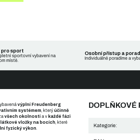
 pro sport
Osobní přístup a pora
letní sportovní vybavení na
Individuálně poradíme a vyb
om místě.
DOPLŇKOVÉ
ybavená
výplní Freudenberg
vativním systémem
, který
účinně
za
všech okolností
a v
každé fázi
látkové vložky na bocích
, které
Kategorie
:
ní fyzický výkon
.