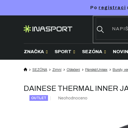
Přejít
Po
registraci
na
obsah
ZNAČKA
SPORT
SEZÓNA
NOVI
SEZÓNA
Zimní
Oblečení
Pánské/Unisex
Bundy, ves
DAINESE THERMAL INNER JAC
Průměrné
Neohodnoceno
OUTLET
hodnocení
produktu
je
0,0
z