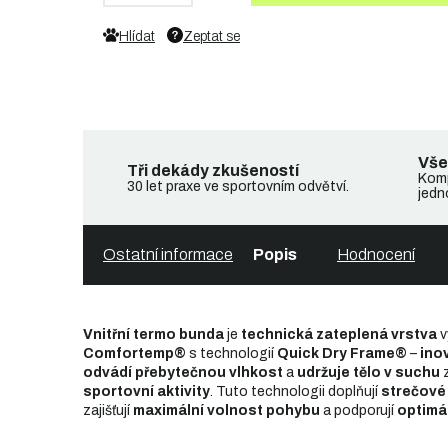
Hlídat
Zeptat se
Vše
Tři dekády zkušeností
Komp
30 let praxe ve sportovním odvětví.
jedn
Ostatní informace
Popis
Hodnocení
Vnitřní termo bunda
je
technická zateplená vrstva
v
Comfortemp®
s technologií
Quick Dry Frame®
–
ino
odvádí přebytečnou vlhkost
a
udržuje tělo v suchu
sportovní aktivity
. Tuto technologii doplňují
strečové 
zajišťují
maximální volnost pohybu
a podporují
optimál