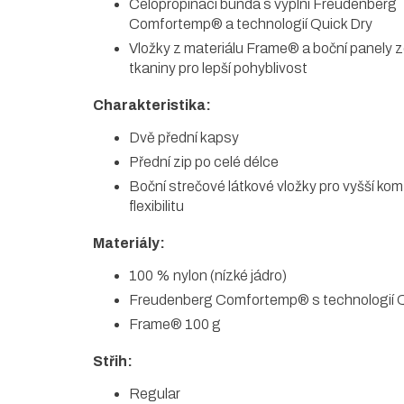
Celopropínací bunda s výplní Freudenberg
Comfortemp® a technologií Quick Dry
Vložky z materiálu Frame® a boční panely 
tkaniny pro lepší pohyblivost
Charakteristika:
Dvě přední kapsy
Přední zip po celé délce
Boční strečové látkové vložky pro vyšší kom
flexibilitu
Materiály:
100 % nylon (nízké jádro)
Freudenberg Comfortemp® s technologií Q
Frame® 100 g
Střih:
Regular