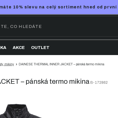
máte 10% slevu na celý sortiment hned od první
NKA
AKCE
OUTLET
ty, mikiny
DAINESE THERMAL INNER JACKET – pánská termo mikina
KET – pánská termo mikina
B-172862