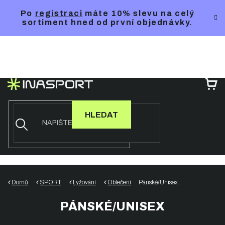
Přejít
Po
registraci
máte 10% slevu na celý
na
sortiment hned od první objednávky.
obsah
NÁ
KO
HLEDAT
Domů
SPORT
Lyžování
Oblečení
Pánské/Unisex
PÁNSKÉ/UNISEX