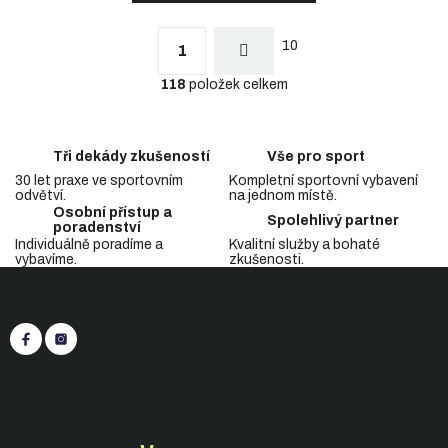
S
t
O
r
10
v
1
á
l
n
118
položek celkem
á
k
d
o
a
v
c
á
Tři dekády zkušeností
Vše pro sport
n
í
í
30 let praxe ve sportovním
Kompletní sportovní vybavení
p
odvětví.
na jednom místě.
r
Osobní přístup a
v
Spolehlivý partner
poradenství
k
Individuálně poradíme a
Kvalitní služby a bohaté
y
vybavíme.
zkušenosti.
Z
v
Sledujte nás
á
ý
p
p
i
a
s
t
+420 545 422 430
(Po-Pá: 9:00 - 15:30)
u
í
eshop@inasport.cz
Odpovíme do 24 h