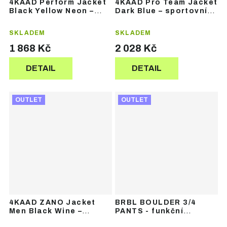
4KAAD Perform Jacket
4KAAD Pro Team Jacket
Black Yellow Neon –
Dark Blue – sportovní
sportovní bunda
bunda
SKLADEM
SKLADEM
1 868 Kč
2 028 Kč
DETAIL
DETAIL
OUTLET
OUTLET
4KAAD ZANO Jacket
BRBL BOULDER 3/4
Men Black Wine –
PANTS - funkční
pánská sportovní
termoprádlo