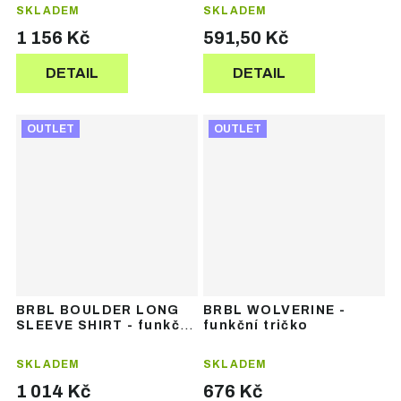
bunda
SKLADEM
SKLADEM
1 156 Kč
591,50 Kč
DETAIL
DETAIL
OUTLET
OUTLET
BRBL BOULDER LONG
BRBL WOLVERINE -
SLEEVE SHIRT - funkční
funkční tričko
termoprádlo
SKLADEM
SKLADEM
1 014 Kč
676 Kč