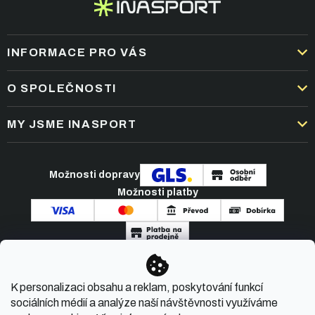
INFORMACE PRO VÁS
DOPRAVA A PLATBA
O SPOLEČNOSTI
OBCHODNÍ PODMÍNKY
KARIÉRA
MY JSME INASPORT
REKLAMACE A VRÁCENÍ ZBOŽÍ
NEJČASTĚJŠÍ OTÁZKY
ZPRACOVÁNÍ OSOBNÍCH ÚDAJŮ
O NÁS
PODMÍNKY AKCÍ
Možnosti dopravy
ČLÁNKY A NOVINKY
Možnosti platby
KONTAKT
Copyright 2026
INASPORT.CZ
. Všechna práva
K personalizaci obsahu a reklam, poskytování funkcí
vyhrazena.
sociálních médií a analýze naší návštěvnosti využíváme