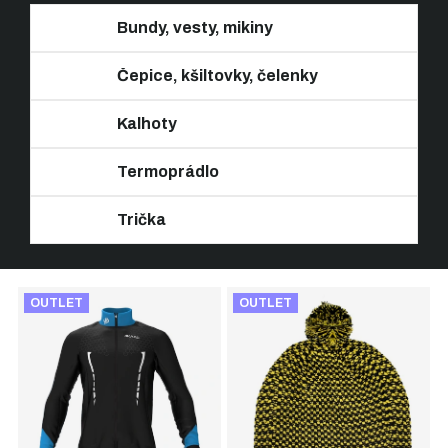
Bundy, vesty, mikiny
Čepice, kšiltovky, čelenky
Kalhoty
Termoprádlo
Trička
Ř
V
a
OUTLET
OUTLET
ý
z
p
e
i
n
s
í
p
p
r
r