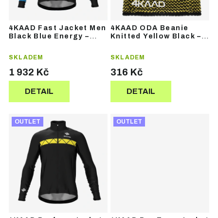
o
o
d
d
u
u
4KAAD Fast Jacket Men
4KAAD ODA Beanie
k
k
Black Blue Energy –
Knitted Yellow Black –
t
t
pánská sportovní
zimní čepice
bunda
ů
ů
SKLADEM
SKLADEM
1 932 Kč
316 Kč
DETAIL
DETAIL
OUTLET
OUTLET