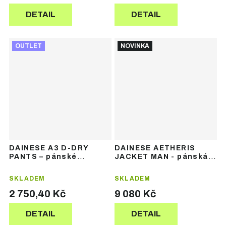
DETAIL
DETAIL
OUTLET
NOVINKA
DAINESE A3 D-DRY
DAINESE AETHERIS
PANTS – pánské
JACKET MAN - pánská
lyžařské kalhoty
lyžařská bunda
SKLADEM
SKLADEM
2 750,40 Kč
9 080 Kč
DETAIL
DETAIL