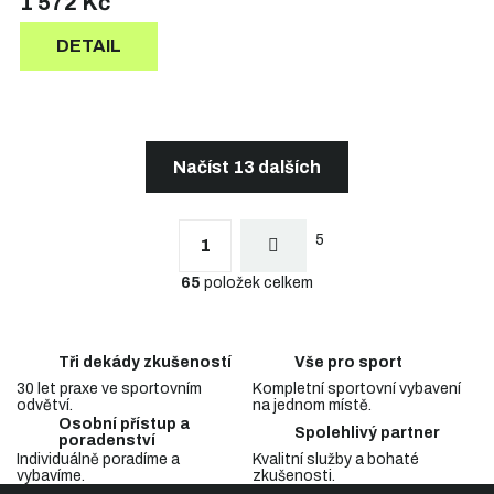
1 572 Kč
DETAIL
Načíst 13 dalších
S
t
O
r
5
v
1
á
l
n
65
položek celkem
á
k
d
o
a
v
c
á
Tři dekády zkušeností
Vše pro sport
n
í
í
30 let praxe ve sportovním
Kompletní sportovní vybavení
p
odvětví.
na jednom místě.
r
Osobní přístup a
v
Spolehlivý partner
poradenství
k
Individuálně poradíme a
Kvalitní služby a bohaté
y
vybavíme.
zkušenosti.