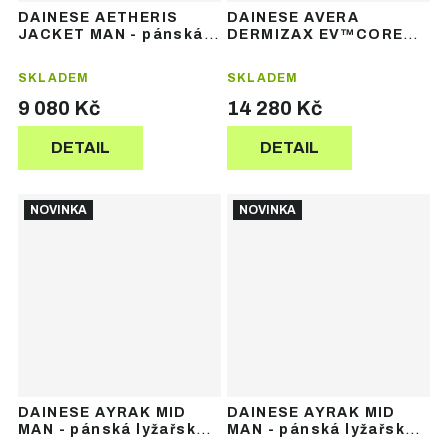
DAINESE AETHERIS
DAINESE AVERA
JACKET MAN - pánská
DERMIZAX EV™CORE
lyžařská bunda
READY JACKET -
pánská lyžařská bunda
SKLADEM
SKLADEM
9 080 Kč
14 280 Kč
DETAIL
DETAIL
NOVINKA
NOVINKA
DAINESE AYRAK MID
DAINESE AYRAK MID
MAN - pánská lyžařská
MAN - pánská lyžařská
mikina
mikina