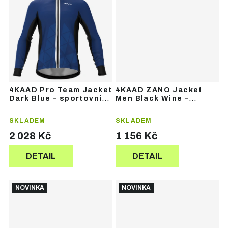
4KAAD Pro Team Jacket
4KAAD ZANO Jacket
Dark Blue – sportovní
Men Black Wine –
bunda
pánská sportovní
bunda
SKLADEM
SKLADEM
2 028 Kč
1 156 Kč
DETAIL
DETAIL
NOVINKA
NOVINKA