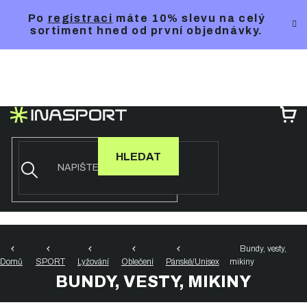
Přejít
Po
registraci
máte 10% slevu na celý
na
sortiment hned od první objednávky.
obsah
NÁ
KO
HLEDAT
Bundy, vesty,
Domů
SPORT
Lyžování
Oblečení
Pánské/Unisex
mikiny
BUNDY, VESTY, MIKINY