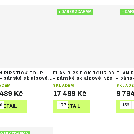
+ DÁREK ZDARMA
+ DÁR
N RIPSTICK TOUR
ELAN RIPSTICK TOUR 88
ELAN R
 – pánské skialpové
– pánské skialpové lyže
– páns
ADEM
SKLADEM
SKLAD
 489 Kč
17 489 Kč
9 79
0
177
156
DETAIL
DETAIL
DE
DÁREK ZDARMA