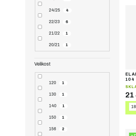
24/25
4
22/23
6
21/22
1
20/21
1
Velikost
ELA
104
120
1
lyže
SKL
21
130
1
140
1
18
150
1
156
2
+ 