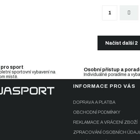
S
1
t
r
á
n
O
k
v
o
l
Načíst další 2
v
á
á
d
n
a
í
c
 pro sport
Osobní přístup a porad
í
letní sportovní vybavení na
Individuálně poradíme a vyb
om místě.
p
r
INFORMACE PRO VÁS
v
k
y
DOPRAVA A PLATBA
v
OBCHODNÍ PODMÍNKY
ý
p
REKLAMACE A VRÁCENÍ ZBOŽÍ
i
s
ZPRACOVÁNÍ OSOBNÍCH ÚDAJ
u