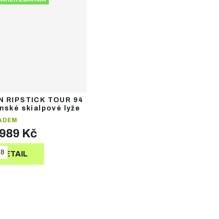
N RIPSTICK TOUR 94
nské skialpové lyže
ADEM
 989 Kč
78
DETAIL