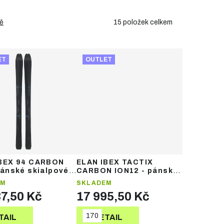
15
položek celkem
ě
ET
OUTLET
IBEX 94 CARBON
ELAN IBEX TACTIX
pánské skialpové
CARBON ION12 - pánské
skialpové lyže
EM
SKLADEM
37,50 Kč
17 995,50 Kč
170
TAIL
DETAIL