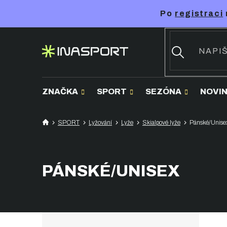
Přejít
Po
registraci
na
obsah
ZNAČKA
SPORT
SEZÓNA
NOVI
SPORT
Lyžování
Lyže
Skialpové lyže
Pánské/Unise
PÁNSKÉ/UNISEX
P