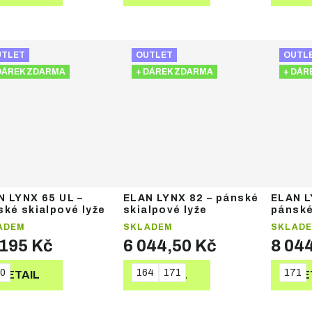
UTLET
OUTLET
OUTL
DÁREK ZDARMA
+ DÁREK ZDARMA
+ DÁR
N LYNX 65 UL –
ELAN LYNX 82 – pánské
ELAN L
ské skialpové lyže
skialpové lyže
pánské
ADEM
SKLADEM
SKLAD
 195 Kč
6 044,50 Kč
8 04
0
164
171
171
DETAIL
DETAIL
DE