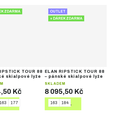
EK ZDARMA
OUTLET
+ DÁREK ZDARMA
IPSTICK TOUR 88
ELAN RIPSTICK TOUR 88
ké skialpové lyže
– pánské skialpové lyže
EM
SKLADEM
4,50 Kč
8 095,50 Kč
163
177
163
184
TAIL
DETAIL