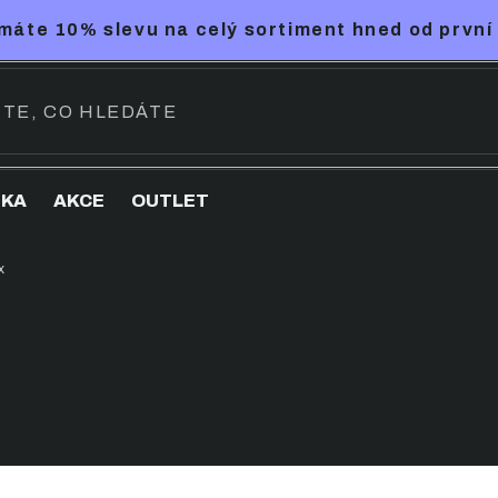
máte 10% slevu na celý sortiment hned od první
NKA
AKCE
OUTLET
x