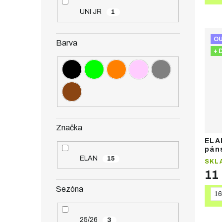
UNI JR
1
O
Barva
+ 
Značka
ELA
pán
ELAN
15
SKL
11
Sezóna
16
25/26
3