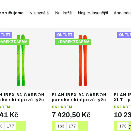
poručujeme
Nejlevnější
Nejdražší
Nejprodávanější
Abecedn
UTLET
OUTLET
OUTL
DÁREK ZDARMA
+ DÁREK ZDARMA
N IBEX 84 CARBON –
ELAN IBEX 94 CARBON –
ELAN 
ské skialpové lyže
pánské skialpové lyže
XLT - 
lyže
ADEM
SKLADEM
SKLAD
741 Kč
7 420,50 Kč
10 2
70
177
163
177
170
DETAIL
DETAIL
DE