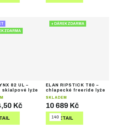
ET
+ DÁREK ZDARMA
EK ZDARMA
YNX 82 UL –
ELAN RIPSTICK T80 –
 skialpové lyže
chlapecké freeride lyže
EM
SKLADEM
4,50 Kč
10 689 Kč
140
TAIL
DETAIL