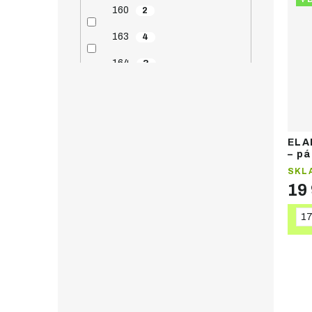
160
2
163
4
164
3
166
1
170
6
171
ELA
4
– pá
173
1
SKL
19
177
4
1
178
3
180
1
184
2
185
2