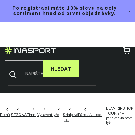
Přejít
Po
registraci
máte 10% slevu na celý
na
sortiment hned od první objednávky.
obsah
NÁ
KO
HLEDAT
ELAN RIPSTICK
TOUR 94 –
Domů
SEZÓNA
Zimní
Vybavení
Lyže
Skialpové
Pánské/Unisex
pánské skialpové
lyže
lyže