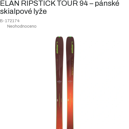
ELAN RIPSTICK TOUR 94 – pánské
skialpové lyže
B-172174
Průměrné
Neohodnoceno
hodnocení
produktu
je
0,0
z
5
hvězdiček.