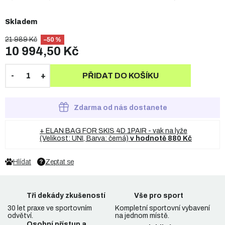
Skladem
21 989 Kč
–50 %
10 994,50 Kč
PŘIDAT DO KOŠÍKU
Zdarma od nás dostanete
+ ELAN BAG FOR SKIS 4D 1PAIR - vak na lyže
(Velikost: UNI, Barva: černá)
v hodnotě 880 Kč
Hlídat
Zeptat se
Tři dekády zkušeností
Vše pro sport
30 let praxe ve sportovním
Kompletní sportovní vybavení
odvětví.
na jednom místě.
Osobní přístup a