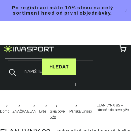
Přejít
Po
registraci
máte 10% slevu na celý
na
sortiment hned od první objednávky.
obsah
NÁ
KO
HLEDAT
ELAN LYNX 82 –
pánské skialpové lyže
Domů
ZNAČKA
ELAN
Lyže
Skialpové
Pánské/Unisex
lyže