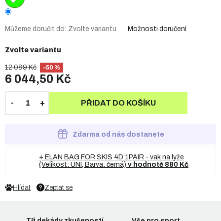
Můžeme doručit do:
Zvolte variantu
Možnosti doručení
Zvolte variantu
12 089 Kč
–50 %
6 044,50 Kč
PŘIDAT DO KOŠÍKU
Zdarma od nás dostanete
+ ELAN BAG FOR SKIS 4D 1PAIR - vak na lyže
(Velikost: UNI, Barva: černá)
v hodnotě 880 Kč
Hlídat
Zeptat se
Tři dekády zkušeností
Vše pro sport