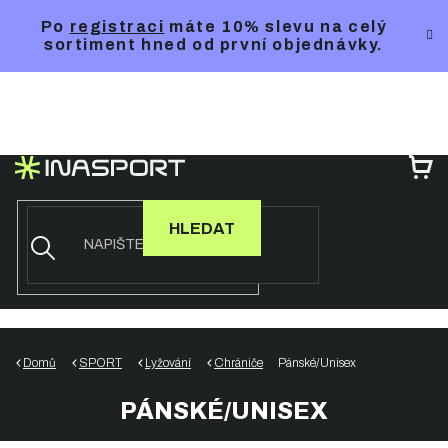
Přejít
Po
registraci
máte 10% slevu na celý
na
sortiment hned od první objednávky.
obsah
NÁ
KO
HLEDAT
Domů
SPORT
Lyžování
Chrániče
Pánské/Unisex
PÁNSKÉ/UNISEX