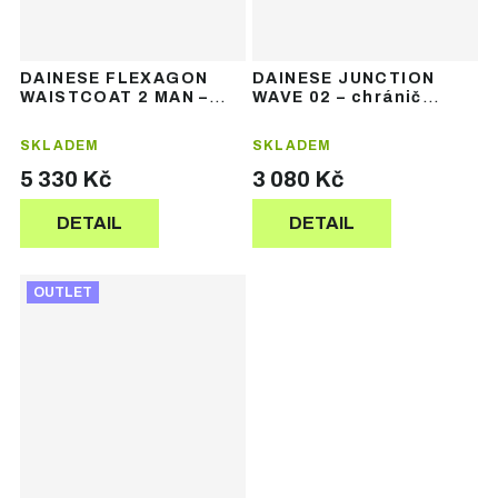
DAINESE FLEXAGON
DAINESE JUNCTION
WAISTCOAT 2 MAN –
WAVE 02 – chránič
pánský chránič páteře
páteře
SKLADEM
SKLADEM
5 330 Kč
3 080 Kč
DETAIL
DETAIL
OUTLET