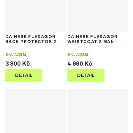
DAINESE FLEXAGON
DAINESE FLEXAGON
BACK PROTECTOR 2
WAISTCOAT 2 MAN -
MAN – pánský chránič
pánský chránič páteře
páteře
SKLADEM
SKLADEM
3 800 Kč
4 660 Kč
DETAIL
DETAIL