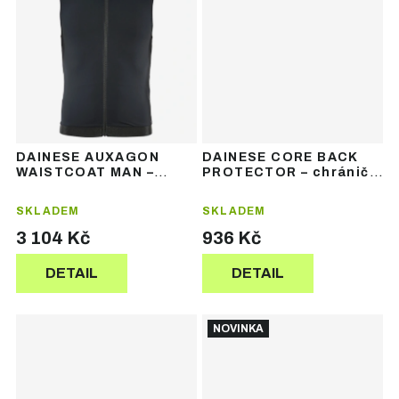
DAINESE AUXAGON
DAINESE CORE BACK
WAISTCOAT MAN –
PROTECTOR – chránič
pánský chránič páteře
páteře
SKLADEM
SKLADEM
3 104 Kč
936 Kč
DETAIL
DETAIL
NOVINKA