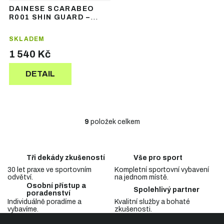
DAINESE SCARABEO
R001 SHIN GUARD –
dětské chrániče holení
SKLADEM
1 540 Kč
DETAIL
9
položek celkem
O
v
l
á
Tři dekády zkušeností
Vše pro sport
d
30 let praxe ve sportovním
Kompletní sportovní vybavení
a
odvětví.
na jednom místě.
c
Osobní přístup a
Spolehlivý partner
í
poradenství
p
Individuálně poradíme a
Kvalitní služby a bohaté
vybavíme.
zkušenosti.
r
Z
v