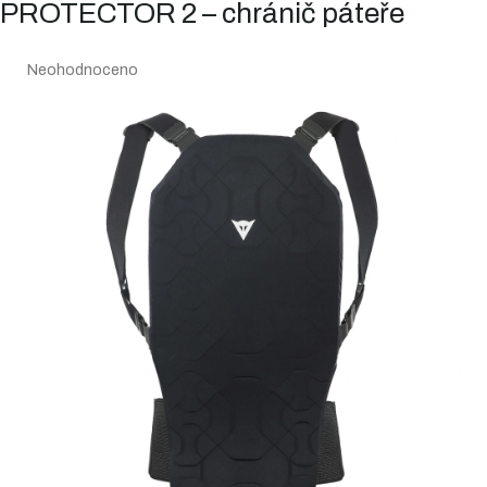
PROTECTOR 2 – chránič páteře
Průměrné
Neohodnoceno
hodnocení
produktu
je
0,0
z
5
hvězdiček.