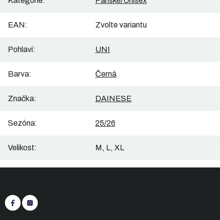
Kategorie
:
Pánské/Unisex
EAN
:
Zvolte variantu
Pohlaví
:
UNI
Barva
:
Černá
Značka
:
DAINESE
Sezóna
:
25/26
Velikost
:
M, L, XL
Z
Sledujte nás
á
p
a
t
+420 545 422 430
(Po-Pá: 9:00 - 15:30)