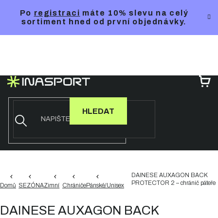
Přejít
Po
registraci
máte 10% slevu na celý
na
sortiment hned od první objednávky.
obsah
NÁ
KO
HLEDAT
DAINESE AUXAGON BACK
PROTECTOR 2 – chránič páteře
Domů
SEZÓNA
Zimní
Chrániče
Pánské/Unisex
DAINESE AUXAGON BACK