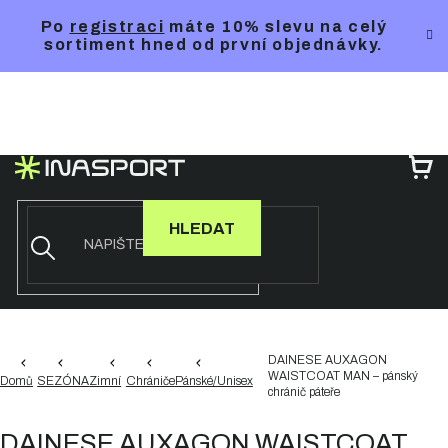
Přejít
Po
registraci
máte 10% slevu na celý
na
sortiment hned od první objednávky.
obsah
NÁ
KO
HLEDAT
DAINESE AUXAGON
WAISTCOAT MAN – pánský
Domů
SEZÓNA
Zimní
Chrániče
Pánské/Unisex
chránič páteře
DAINESE AUXAGON WAISTCOAT