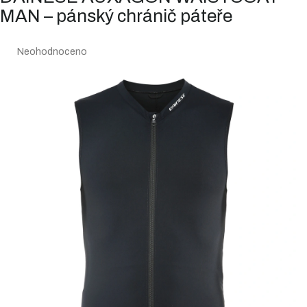
MAN – pánský chránič páteře
Průměrné
Neohodnoceno
hodnocení
produktu
je
0,0
z
5
hvězdiček.