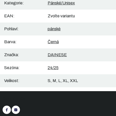
Kategorie
:
Pánské/Unisex
EAN
:
Zvolte variantu
Pohlaví
:
pánské
Barva
:
Černá
Značka
:
DAINESE
Sezóna
:
24/25
Velikost
:
S, M, L, XL, XXL
Z
Sledujte nás
á
p
a