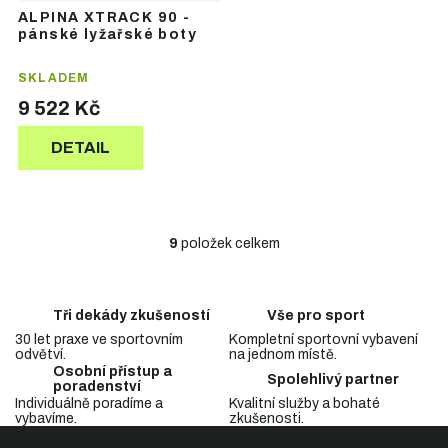
ALPINA XTRACK 90 -
pánské lyžařské boty
SKLADEM
9 522 Kč
DETAIL
9
položek celkem
O
v
l
á
Tři dekády zkušeností
Vše pro sport
d
30 let praxe ve sportovním
Kompletní sportovní vybavení
a
odvětví.
na jednom místě.
c
Osobní přístup a
Spolehlivý partner
í
poradenství
p
Individuálně poradíme a
Kvalitní služby a bohaté
vybavíme.
zkušenosti.
r
Z
v