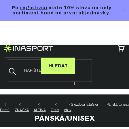
Přejít
Po
registraci
máte 10% slevu na celý
na
sortiment hned od první objednávky.
obsah
NÁ
KO
HLEDAT
Sjezdová lyžařská
Pánská/Unisex
Domů
ZNAČKA
ALPINA
Obuv
obuv
PÁNSKÁ/UNISEX