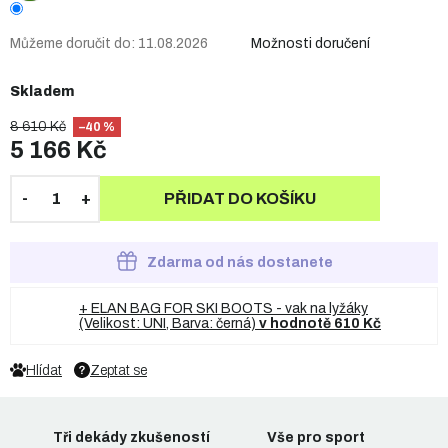
Můžeme doručit do:
11.08.2026
Možnosti doručení
Skladem
8 610 Kč
–40 %
5 166 Kč
PŘIDAT DO KOŠÍKU
Zdarma od nás dostanete
+ ELAN BAG FOR SKI BOOTS - vak na lyžáky
(Velikost: UNI, Barva: černá)
v hodnotě 610 Kč
Hlídat
Zeptat se
Tři dekády zkušeností
Vše pro sport