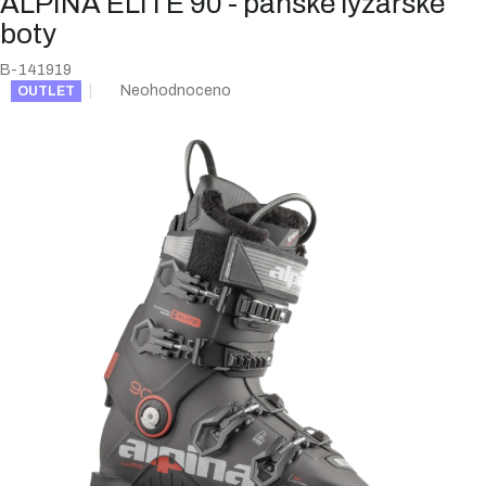
ALPINA ELITE 90 - pánské lyžařské
boty
B-141919
Průměrné
Neohodnoceno
OUTLET
hodnocení
produktu
je
0,0
z
5
hvězdiček.