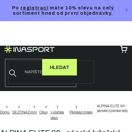
Přejít
Po
registraci
máte 10% slevu na celý
na
sortiment hned od první objednávky.
obsah
NÁ
KO
HLEDAT
ALPINA ELITE 90 -
pánské lyžařské boty
Domů
SEZÓNA
Zimní
Obuv
Lyžařská
Pánská/Unisex
obuv