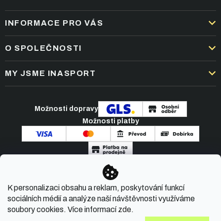
INFORMACE PRO VÁS
DOPRAVA A PLATBA
O SPOLEČNOSTI
OBCHODNÍ PODMÍNKY
KARIÉRA
MY JSME INASPORT
REKLAMACE A VRÁCENÍ ZBOŽÍ
NEJČASTĚJŠÍ OTÁZKY
ZPRACOVÁNÍ OSOBNÍCH ÚDAJŮ
O NÁS
PODMÍNKY AKCÍ
Možnosti dopravy
ČLÁNKY A NOVINKY
Možnosti platby
KONTAKT
Copyright 2026
INASPORT.CZ
. Všechna práva
K personalizaci obsahu a reklam, poskytování funkcí
vyhrazena.
sociálních médií a analýze naší návštěvnosti využíváme
soubory cookies. Více informací
zde
.