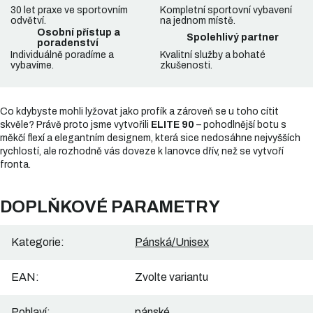
30 let praxe ve sportovním
Kompletní sportovní vybavení
odvětví.
na jednom místě.
Osobní přístup a
Spolehlivý partner
poradenství
Individuálně poradíme a
Kvalitní služby a bohaté
vybavíme.
zkušenosti.
Co kdybyste mohli lyžovat jako profík a zároveň se u toho cítit
skvěle? Právě proto jsme vytvořili
ELITE 90
– pohodlnější botu s
měkčí flexí a elegantním designem, která sice nedosáhne nejvyšších
rychlostí, ale rozhodně vás doveze k lanovce dřív, než se vytvoří
fronta.
DOPLŇKOVÉ PARAMETRY
Kategorie
:
Pánská/Unisex
EAN
:
Zvolte variantu
Pohlaví
:
pánské