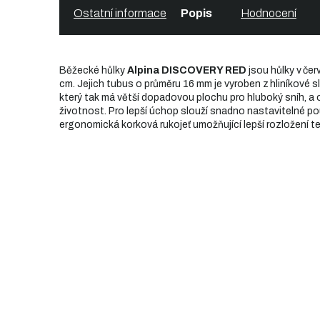
Ostatní informace
Popis
Hodnocení
Běžecké hůlky
Alpina DISCOVERY RED
jsou hůlky v če
cm. Jejich tubus o průměru 16 mm je vyroben z hliníkové sl
který tak má větší dopadovou plochu pro hluboký sníh, a 
životnost. Pro lepší úchop slouží snadno nastavitelné p
ergonomická korková rukojeť umožňující lepší rozložení tep