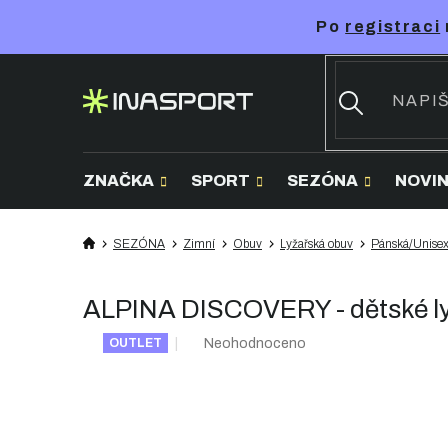
Přejít
Po
registraci
na
obsah
ZNAČKA
SPORT
SEZÓNA
NOVI
SEZÓNA
Zimní
Obuv
Lyžařská obuv
Pánská/Unise
ALPINA DISCOVERY - dětské ly
Průměrné
Neohodnoceno
OUTLET
hodnocení
produktu
je
0,0
z