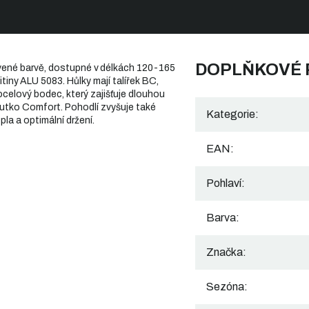
DOPLŇKOVÉ
rvené barvě, dostupné v délkách 120-165
itiny ALU 5083. Hůlky mají talířek BC,
ocelový bodec, který zajišťuje dlouhou
outko Comfort. Pohodlí zvyšuje také
Kategorie
:
la a optimální držení.
EAN
:
Pohlaví
:
Barva
:
Značka
:
Sezóna
: