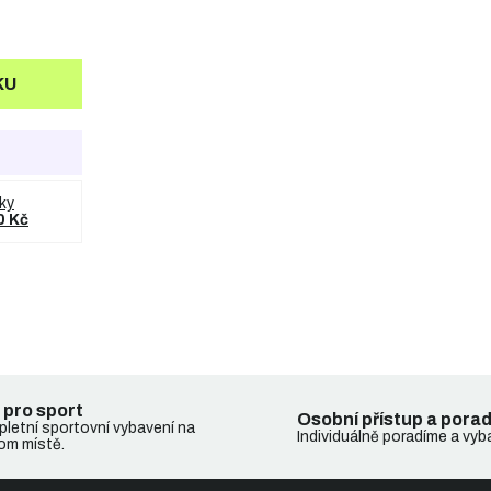
KU
ky
0 Kč
 pro sport
Osobní přístup a pora
letní sportovní vybavení na
Individuálně poradíme a vyb
om místě.