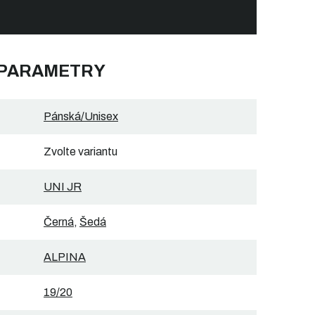
 PARAMETRY
Pánská/Unisex
Zvolte variantu
UNI JR
Černá
,
Šedá
ALPINA
19/20