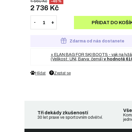
4 560 Kč
–40 %
2 736 Kč
PŘIDAT DO KOŠÍ
Zdarma od nás dostanete
+ ELAN BAG FOR SKI BOOTS - vak na lyžá
(Velikost: UNI, Barva: černá)
v hodnotě 61
Hlídat
Zeptat se
Vše
Tři dekády zkušeností
Komp
30 let praxe ve sportovním odvětví.
jedn