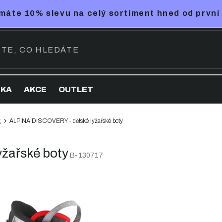
máte 10% slevu na celý sortiment hned od první
NKA
AKCE
OUTLET
x
ALPINA DISCOVERY - dětské lyžařské boty
žařské boty
B-130717