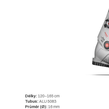
5
hvězdiček.
Délky:
120–165 cm
Tubus:
ALU 5083
Průměr (Ø):
16 mm