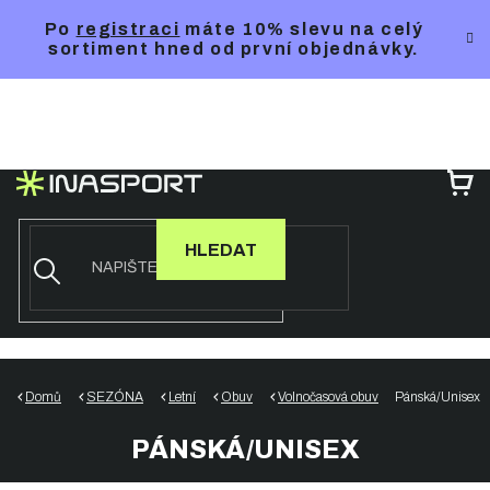
Přejít
Po
registraci
máte 10% slevu na celý
na
sortiment hned od první objednávky.
obsah
NÁ
KO
HLEDAT
Domů
SEZÓNA
Letní
Obuv
Volnočasová obuv
Pánská/Unisex
PÁNSKÁ/UNISEX