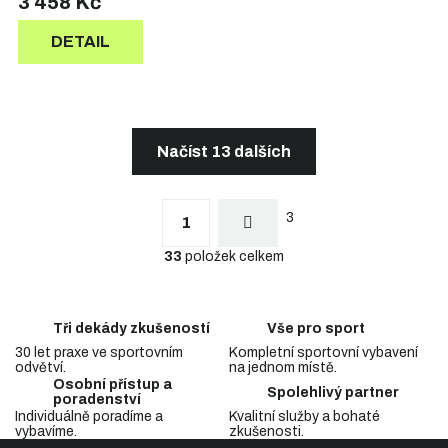
3 458 Kč
DETAIL
Načíst 13 dalších
S
t
O
r
3
v
1
á
l
n
33
položek celkem
á
k
d
o
a
v
c
á
Tři dekády zkušeností
Vše pro sport
n
í
í
30 let praxe ve sportovním
Kompletní sportovní vybavení
p
odvětví.
na jednom místě.
r
Osobní přístup a
v
Spolehlivý partner
poradenství
k
Individuálně poradíme a
Kvalitní služby a bohaté
y
vybavíme.
zkušenosti.