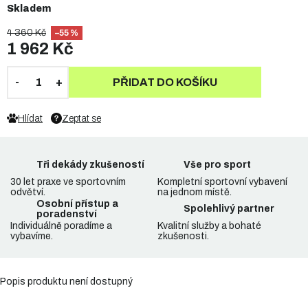
Skladem
4 360 Kč
–55 %
1 962 Kč
PŘIDAT DO KOŠÍKU
Hlídat
Zeptat se
Tři dekády zkušeností
Vše pro sport
30 let praxe ve sportovním
Kompletní sportovní vybavení
odvětví.
na jednom místě.
Osobní přístup a
Spolehlivý partner
poradenství
Individuálně poradíme a
Kvalitní služby a bohaté
vybavíme.
zkušenosti.
Popis produktu není dostupný