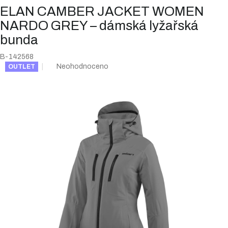
ELAN CAMBER JACKET WOMEN
NARDO GREY – dámská lyžařská
bunda
B-142568
Průměrné
Neohodnoceno
OUTLET
hodnocení
produktu
je
0,0
z
5
hvězdiček.