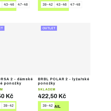
2
43-46
47-48
39-42
43-46
47-48
TAIL
DETAIL
ET
OUTLET
RSA 2 - dámské
BRBL POLAR 2 - lyžařské
ké ponožky
ponožky
EM
SKLADEM
50 Kč
422,50 Kč
39-42
39-42
TAIL
DETAIL