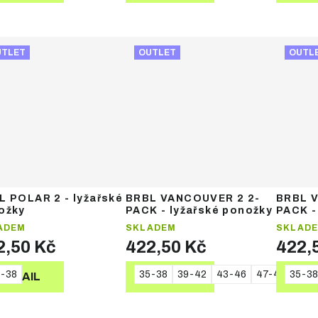
UTLET
OUTLET
OUTL
L POLAR 2 - lyžařské
BRBL VANCOUVER 2 2-
BRBL 
ožky
PACK - lyžařské ponožky
PACK -
ADEM
SKLADEM
SKLAD
2,50 Kč
422,50 Kč
422,
-38
35-38
39-42
43-46
47-48
35-38
DETAIL
DETAIL
DE