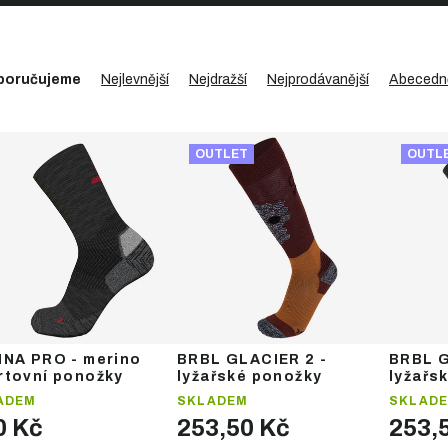
poručujeme
Nejlevnější
Nejdražší
Nejprodávanější
Abecedn
OUTLET
OUTL
INA PRO - merino
BRBL GLACIER 2 -
BRBL G
rtovní ponožky
lyžařské ponožky
lyžařs
ADEM
SKLADEM
SKLAD
0 Kč
253,50 Kč
253,