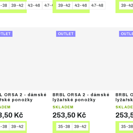
-38
39-42
43-46
47-48
39-42
43-46
47-48
39-4
DETAIL
DETAIL
DE
UTLET
OUTLET
OUTL
L ORSA 2 - dámské
BRBL ORSA 2 - dámské
BRBL O
ařské ponožky
lyžařské ponožky
lyžařs
ADEM
SKLADEM
SKLAD
3,50 Kč
253,50 Kč
253,
-38
39-42
35-38
39-42
35-38
DETAIL
DETAIL
DE