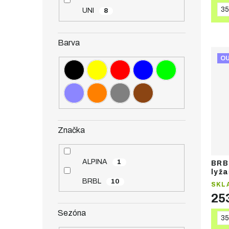
35
UNI
8
Barva
O
Značka
ALPINA
1
BRB
lyž
BRBL
10
SKL
25
Sezóna
35