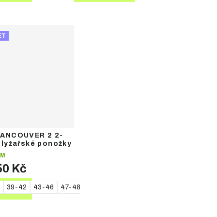
ET
VANCOUVER 2 2-
 lyžařské ponožky
EM
50 Kč
39-42
43-46
47-48
TAIL