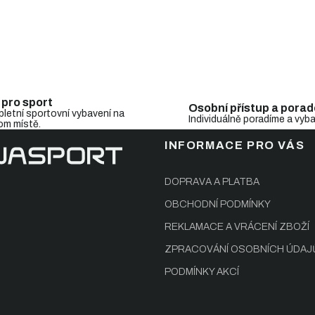
O
v
l
 pro sport
Osobní přístup a porad
á
letní sportovní vybavení na
Individuálně poradíme a vyb
d
om místě.
a
INFORMACE PRO VÁS
c
í
p
DOPRAVA A PLATBA
r
v
OBCHODNÍ PODMÍNKY
k
REKLAMACE A VRÁCENÍ ZBOŽÍ
y
v
ZPRACOVÁNÍ OSOBNÍCH ÚDAJ
ý
p
PODMÍNKY AKCÍ
i
s
u