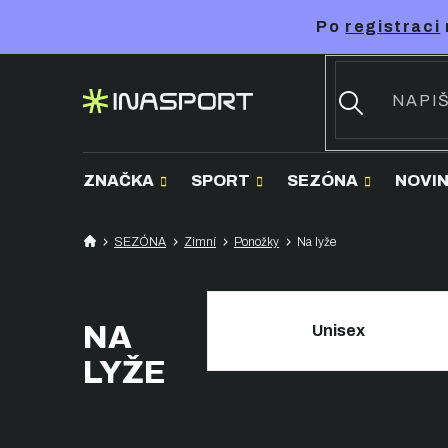
Přejít
Po
registraci
na
obsah
ZNAČKA
SPORT
SEZÓNA
NOVI
SEZÓNA
Zimní
Ponožky
Na lyže
NA
Unisex
LYŽE