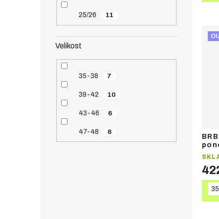
25/26
11
O
Velikost
35-38
7
39-42
10
43-46
6
47-48
6
BRB
pon
SKL
42
35