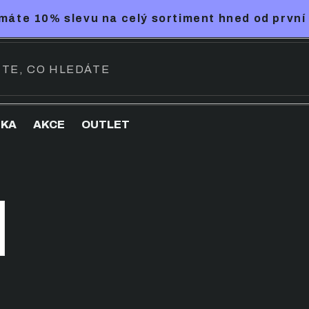
máte 10% slevu na celý sortiment hned od první
NKA
AKCE
OUTLET