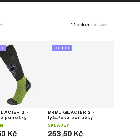
11
položek celkem
ě
ET
OUTLET
LACIER 2 -
BRBL GLACIER 2 -
ké ponožky
lyžařské ponožky
EM
SKLADEM
50 Kč
253,50 Kč