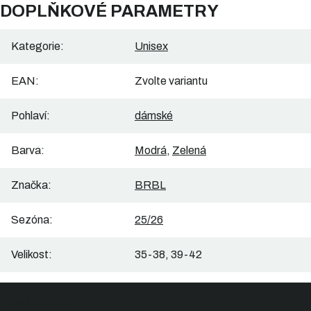
DOPLŇKOVÉ PARAMETRY
Kategorie
:
Unisex
EAN
:
Zvolte variantu
Pohlaví
:
dámské
Barva
:
Modrá
,
Zelená
Značka
:
BRBL
Sezóna
:
25/26
Velikost
:
35-38, 39-42
Z
Sledujte nás
á