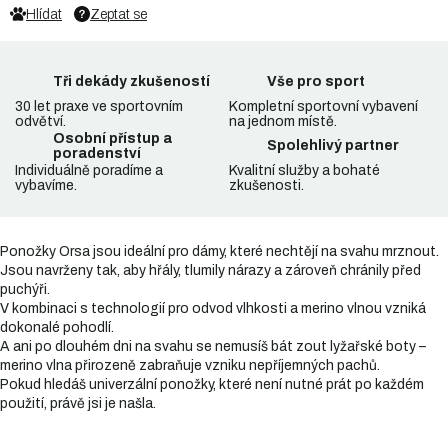
Hlídat
Zeptat se
Tři dekády zkušeností
Vše pro sport
30 let praxe ve sportovním
Kompletní sportovní vybavení
odvětví.
na jednom místě.
Osobní přístup a
Spolehlivý partner
poradenství
Individuálně poradíme a
Kvalitní služby a bohaté
vybavíme.
zkušenosti.
Ponožky Orsa jsou ideální pro dámy, které nechtějí na svahu mrznout.
Jsou navrženy tak, aby hřály, tlumily nárazy a zároveň chránily před
puchýři.
V kombinaci s technologií pro odvod vlhkosti a merino vlnou vzniká
dokonalé pohodlí.
A ani po dlouhém dni na svahu se nemusíš bát zout lyžařské boty –
merino vlna přirozeně zabraňuje vzniku nepříjemných pachů.
Pokud hledáš univerzální ponožky, které není nutné prát po každém
použití, právě jsi je našla.