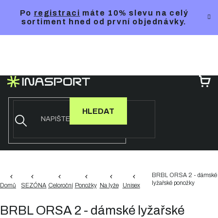
Přejít
Po
registraci
máte 10% slevu na celý
na
sortiment hned od první objednávky.
obsah
NÁ
KO
HLEDAT
BRBL ORSA 2 - dámské
lyžařské ponožky
Domů
SEZÓNA
Celoroční
Ponožky
Na lyže
Unisex
BRBL ORSA 2 - dámské lyžařské