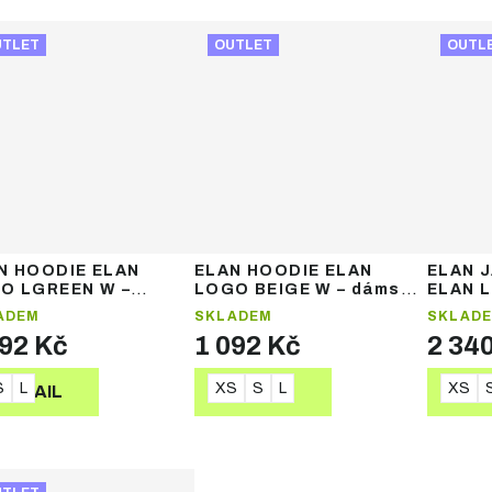
UTLET
OUTLET
OUTL
N HOODIE ELAN
ELAN HOODIE ELAN
ELAN 
O LGREEN W –
LOGO BEIGE W – dámská
ELAN 
ská mikina s kapucí
mikina s kapucí
dámská
ADEM
SKLADEM
SKLAD
092 Kč
1 092 Kč
2 34
S
L
XS
S
L
XS
DETAIL
DETAIL
DE