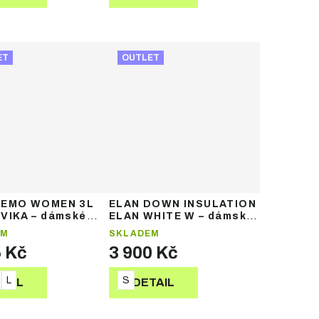
ET
OUTLET
DEMO WOMEN 3L
ELAN DOWN INSULATION
VIKA – dámské
ELAN WHITE W – dámská
ké kalhoty
péřová lyžařská bunda
EM
SKLADEM
5 Kč
3 900 Kč
L
S
TAIL
DETAIL