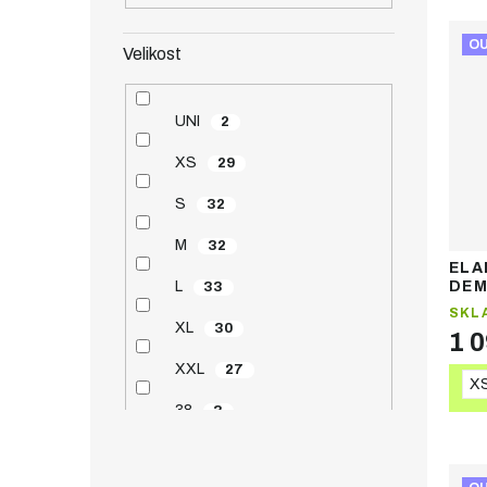
O
Velikost
UNI
2
XS
29
S
32
M
32
ELA
L
DEM
33
dám
SKL
XL
30
1 
XXL
27
X
38
3