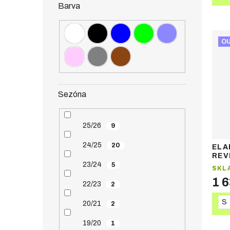
Barva
O
Sezóna
25/26
9
24/25
20
ELA
REV
dám
23/24
5
SKL
bun
1 
22/23
2
S
20/21
2
19/20
1