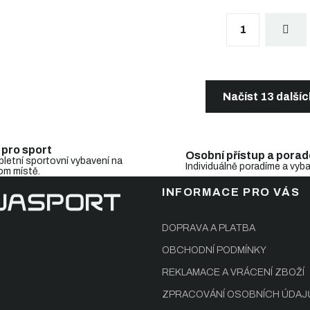
S
1
t
r
á
n
O
k
v
o
l
Načíst 13 další
v
á
á
d
n
a
í
c
 pro sport
Osobní přístup a porad
í
letní sportovní vybavení na
Individuálně poradíme a vyb
om místě.
p
r
INFORMACE PRO VÁS
v
k
y
DOPRAVA A PLATBA
v
OBCHODNÍ PODMÍNKY
ý
p
REKLAMACE A VRÁCENÍ ZBOŽÍ
i
s
ZPRACOVÁNÍ OSOBNÍCH ÚDAJ
u