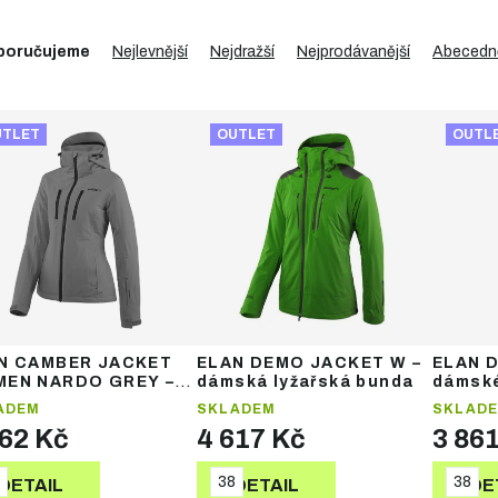
poručujeme
Nejlevnější
Nejdražší
Nejprodávanější
Abecedn
UTLET
OUTLET
OUTL
N CAMBER JACKET
ELAN DEMO JACKET W –
ELAN 
EN NARDO GREY –
dámská lyžařská bunda
dámské
ská lyžařská bunda
ADEM
SKLADEM
SKLAD
962 Kč
4 617 Kč
3 86
38
38
DETAIL
DETAIL
DE