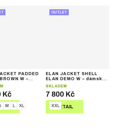
ET
OUTLET
JACKET PADDED
ELAN JACKET SHELL
LBROWN W –
ELAN DEMO W – dámská
 zateplená bunda
lyžařská shell bunda
EM
SKLADEM
0 Kč
7 800 Kč
S
M
L
XL
XXL
TAIL
DETAIL