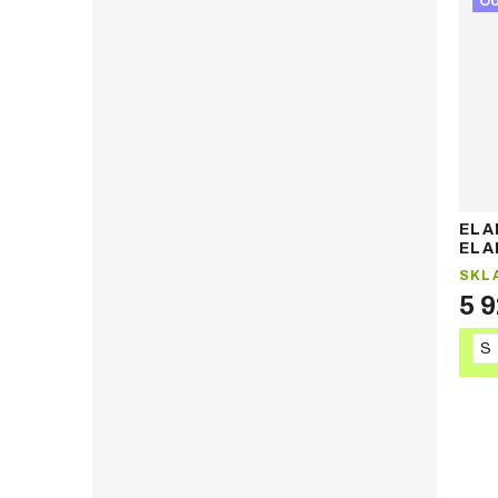
O
ELA
ELA
péř
SKL
5 
S