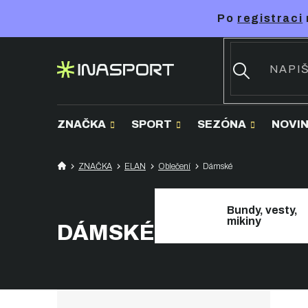
Přejít
Po
registraci
na
obsah
ZNAČKA
SPORT
SEZÓNA
NOVI
ZNAČKA
ELAN
Oblečení
Dámské
Bundy, vesty,
mikiny
DÁMSKÉ
P