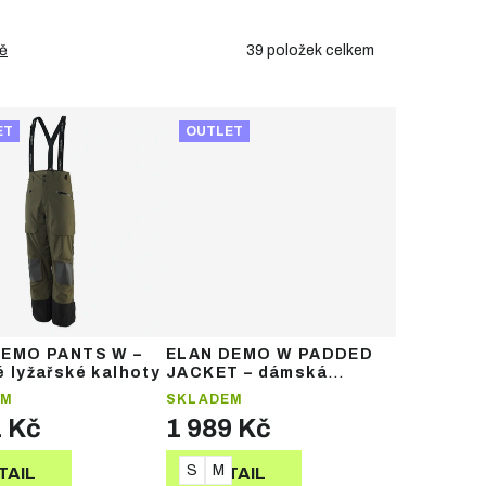
39
položek celkem
ě
ET
OUTLET
DEMO PANTS W –
ELAN DEMO W PADDED
 lyžařské kalhoty
JACKET – dámská
zateplená lyžařská
EM
SKLADEM
bunda
1 Kč
1 989 Kč
S
M
TAIL
DETAIL