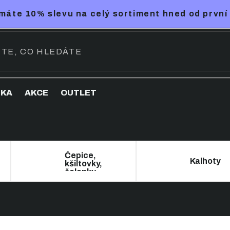
máte 10% slevu na celý sortiment hned od první
NKA
AKCE
OUTLET
Čepice,
Kalhoty
kšiltovky,
čelenky