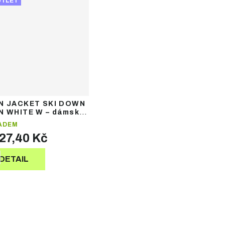
UTLET
N JACKET SKI DOWN
N WHITE W – dámská
ová lyžařská bunda
ADEM
927,40 Kč
DETAIL