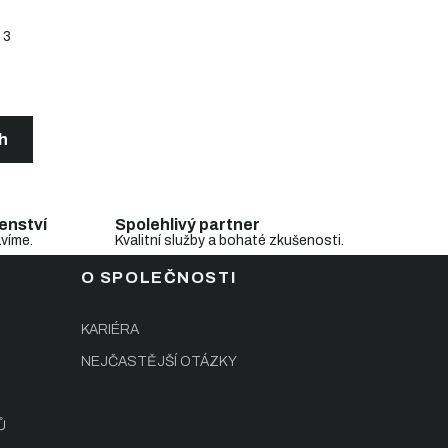
3
ch
enství
Spolehlivý partner
avíme.
Kvalitní služby a bohaté zkušenosti.
O SPOLEČNOSTI
KARIÉRA
NEJČASTĚJŠÍ OTÁZKY
Ů