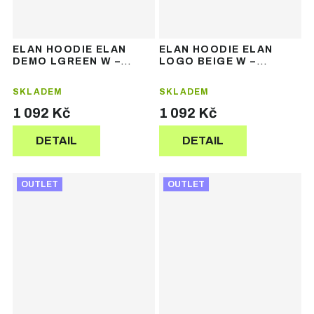
ELAN HOODIE ELAN
ELAN HOODIE ELAN
DEMO LGREEN W –
LOGO BEIGE W –
dámská mikina s kapucí
dámská mikina s kapucí
SKLADEM
SKLADEM
1 092 Kč
1 092 Kč
DETAIL
DETAIL
OUTLET
OUTLET