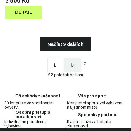
3 900 Kč
DETAIL
Načíst 9 dalších
S
t
O
r
2
v
1
á
l
n
22
položek celkem
á
k
d
o
a
v
c
á
Tři dekády zkušeností
Vše pro sport
n
í
í
30 let praxe ve sportovním
Kompletní sportovní vybavení
p
odvětví.
na jednom místě.
r
Osobní přístup a
v
Spolehlivý partner
poradenství
k
Individuálně poradíme a
Kvalitní služby a bohaté
y
vybavíme.
zkušenosti.