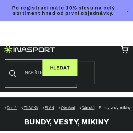
Přejít
Po
registraci
máte 10% slevu na celý
na
sortiment hned od první objednávky.
obsah
NÁ
KO
HLEDAT
Domů
ZNAČKA
ELAN
Oblečení
Dámské
Bundy, vesty, mikiny
BUNDY, VESTY, MIKINY