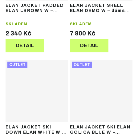
ELAN JACKET PADDED
ELAN JACKET SHELL
ELAN LBROWN W –
ELAN DEMO W – dámská
dámská zateplená
lyžařská shell bunda
bunda
SKLADEM
SKLADEM
2 340 Kč
7 800 Kč
DETAIL
DETAIL
OUTLET
OUTLET
ELAN JACKET SKI
ELAN JACKET SKI ELAN
DOWN ELAN WHITE W –
GOLICA BLUE W –
dámská péřová lyžařská
dámská lyžařská bunda