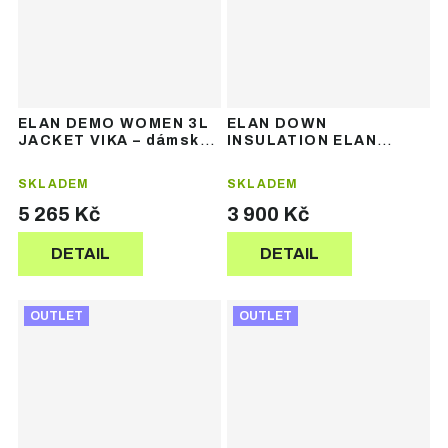
ELAN DEMO WOMEN 3L
ELAN DOWN
JACKET VIKA – dámská
INSULATION ELAN
lyžařská bunda
WHITE W – dámská
péřová lyžařská bunda
SKLADEM
SKLADEM
5 265 Kč
3 900 Kč
DETAIL
DETAIL
OUTLET
OUTLET