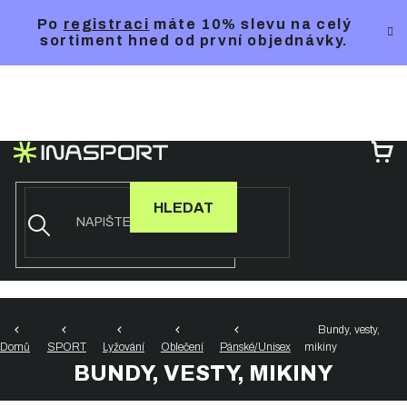
Přejít
Po
registraci
máte 10% slevu na celý
na
sortiment hned od první objednávky.
obsah
NÁ
KO
HLEDAT
Bundy, vesty,
Domů
SPORT
Lyžování
Oblečení
Pánské/Unisex
mikiny
BUNDY, VESTY, MIKINY