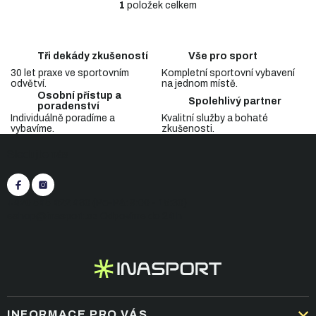
1
položek celkem
O
v
l
á
Tři dekády zkušeností
Vše pro sport
d
30 let praxe ve sportovním
Kompletní sportovní vybavení
a
odvětví.
na jednom místě.
c
Osobní přístup a
Spolehlivý partner
í
poradenství
p
Individuálně poradíme a
Kvalitní služby a bohaté
vybavíme.
zkušenosti.
r
Z
v
Sledujte nás
á
k
p
y
v
a
ý
t
+420 545 422 430
(Po-Pá: 9:00 - 15:30)
p
í
eshop@inasport.cz
Odpovíme do 24 h
i
s
u
INFORMACE PRO VÁS