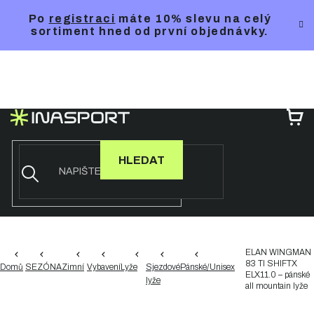
Přejít
Po
registraci
máte 10% slevu na celý
na
sortiment hned od první objednávky.
obsah
NÁ
KO
HLEDAT
ELAN WINGMAN
83 TI SHIFTX
Domů
SEZÓNA
Zimní
Vybavení
Lyže
Sjezdové
Pánské/Unisex
ELX11.0 – pánské
lyže
all mountain lyže