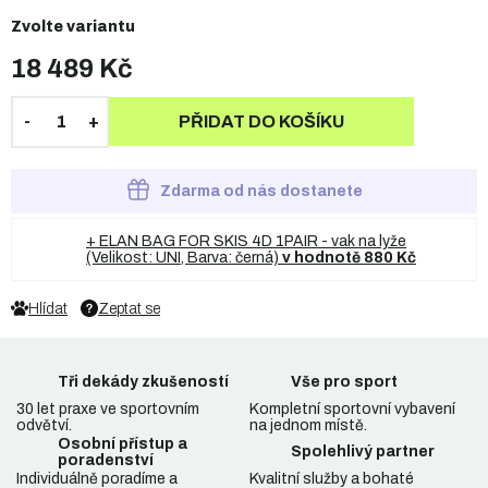
Zvolte variantu
18 489 Kč
PŘIDAT DO KOŠÍKU
Zdarma od nás dostanete
+ ELAN BAG FOR SKIS 4D 1PAIR - vak na lyže
(Velikost: UNI, Barva: černá)
v hodnotě 880 Kč
Hlídat
Zeptat se
Tři dekády zkušeností
Vše pro sport
30 let praxe ve sportovním
Kompletní sportovní vybavení
odvětví.
na jednom místě.
Osobní přístup a
Spolehlivý partner
poradenství
Individuálně poradíme a
Kvalitní služby a bohaté