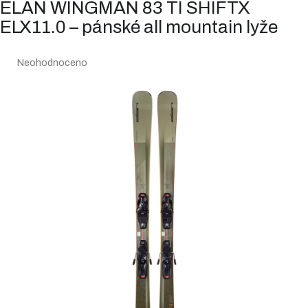
ELAN WINGMAN 83 TI SHIFTX
ELX11.0 – pánské all mountain lyže
Průměrné
Neohodnoceno
hodnocení
produktu
je
0,0
z
5
hvězdiček.