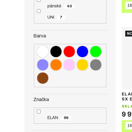
16
pánské
40
UNI
7
NO
Barva
ELA
Značka
SX 
sje
SKL
9 
ELAN
96
16