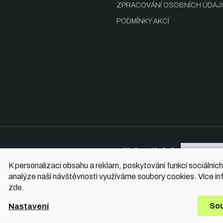
s
ZPRACOVÁNÍ OSOBNÍCH ÚDAJ
u
PODMÍNKY AKCÍ
Možnosti platby
K personalizaci obsahu a reklam, poskytování funkcí sociálních
analýze naší návštěvnosti využíváme soubory cookies. Více in
zde
.
hrazena.
So
Nastavení
Vytvořil Shop