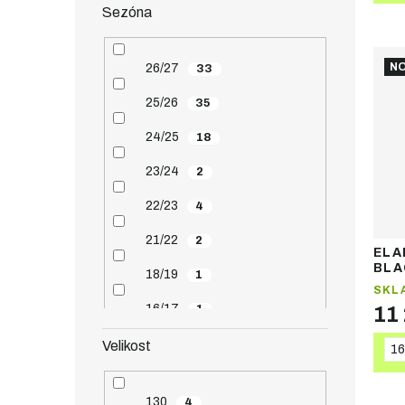
Sezóna
NO
26/27
33
25/26
35
24/25
18
23/24
2
22/23
4
21/22
2
ELA
BLA
18/19
1
dám
SKL
16/17
1
11
Velikost
16
130
4