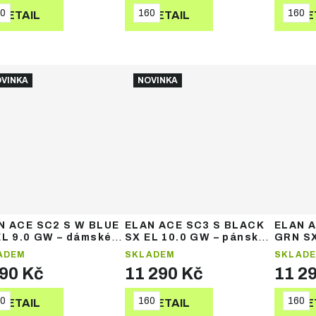
0
160
160
DETAIL
DETAIL
DE
VINKA
NOVINKA
N ACE SC2 S W BLUE
ELAN ACE SC3 S BLACK
ELAN A
EL 9.0 GW – dámské
SX EL 10.0 GW – pánské
GRN SX
zdové lyže
sjezdové lyže
pánské
ADEM
SKLADEM
SKLAD
990 Kč
11 290 Kč
11 2
0
160
160
DETAIL
DETAIL
DE