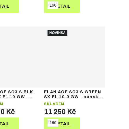
160
TAIL
DETAIL
NOVINKA
CE SC3 S BLK
ELAN ACE SC3 S GREEN
 EL 10 GW -
SX EL 10.0 GW - pánské
 sjezdové lyže
sjezdové lyže
EM
SKLADEM
90 Kč
11 250 Kč
160
TAIL
DETAIL