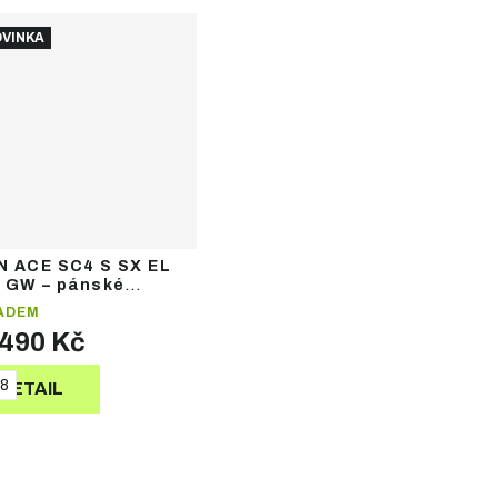
VINKA
N ACE SC4 S SX EL
0 GW – pánské
zdové lyže
ADEM
 490 Kč
8
DETAIL