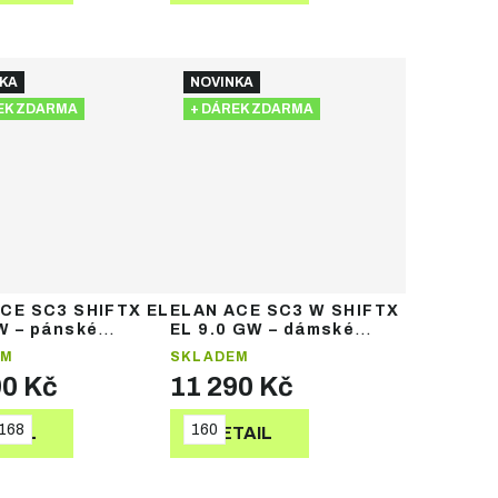
KA
NOVINKA
EK ZDARMA
+ DÁREK ZDARMA
CE SC3 SHIFTX EL
ELAN ACE SC3 W SHIFTX
W – pánské
EL 9.0 GW – dámské
vé lyže
sjezdové lyže
EM
SKLADEM
90 Kč
11 290 Kč
168
160
TAIL
DETAIL