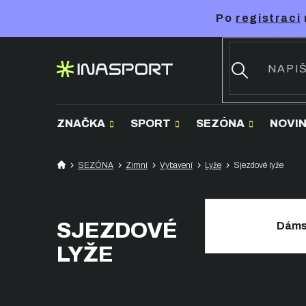
Přejít
Po
registraci
na
obsah
ZNAČKA
SPORT
SEZÓNA
NOVI
SEZÓNA
Zimní
Vybavení
Lyže
Sjezdové lyže
SJEZDOVÉ
Dáms
LYŽE