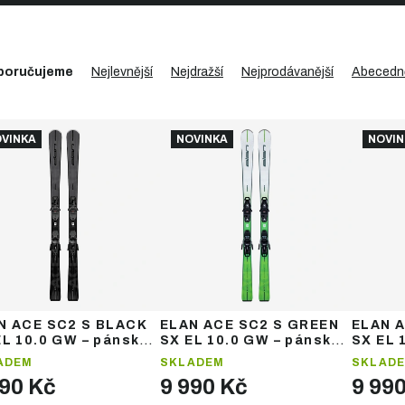
poručujeme
Nejlevnější
Nejdražší
Nejprodávanější
Abecedn
VINKA
NOVINKA
NOVIN
N ACE SC2 S BLACK
ELAN ACE SC2 S GREEN
ELAN 
EL 10.0 GW – pánské
SX EL 10.0 GW – pánské
SX EL 
zdové lyže
sjezdové lyže
sjezdo
ADEM
SKLADEM
SKLAD
990 Kč
9 990 Kč
9 99