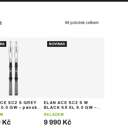
96
položek celkem
ě
KA
NOVINKA
ACE SC2 S GREY
ELAN ACE SC2 S W
10.0 GW – pánské
BLACK SX EL 9.0 GW –
vé lyže
dámské sjezdové lyže
EM
SKLADEM
0 Kč
9 990 Kč