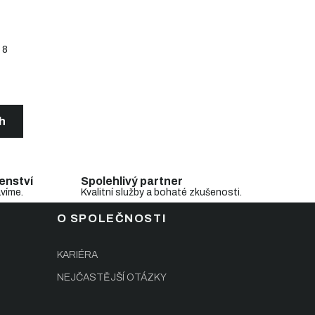
8
ch
enství
Spolehlivý partner
avíme.
Kvalitní služby a bohaté zkušenosti.
O SPOLEČNOSTI
KARIÉRA
NEJČASTĚJŠÍ OTÁZKY