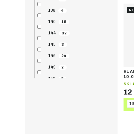
138
NO
4
140
18
144
32
145
3
146
24
149
2
ELA
10.
150
6
sje
SKL
151
21
12
152
38
16
154
5
155
5