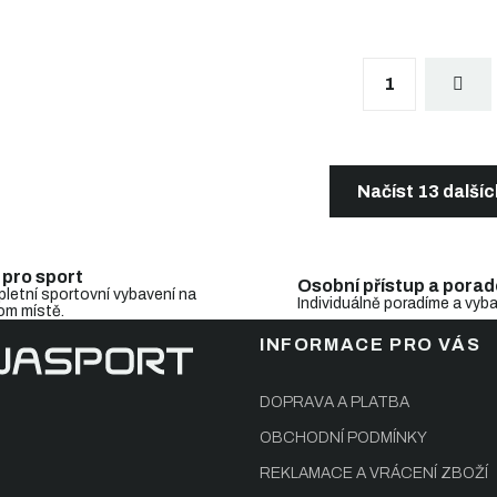
S
1
t
r
á
n
O
k
v
o
l
Načíst 13 další
v
á
á
d
n
a
í
c
 pro sport
Osobní přístup a porad
í
letní sportovní vybavení na
Individuálně poradíme a vyb
om místě.
p
r
INFORMACE PRO VÁS
v
k
y
DOPRAVA A PLATBA
v
OBCHODNÍ PODMÍNKY
ý
p
REKLAMACE A VRÁCENÍ ZBOŽÍ
i