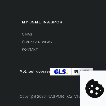
174
3
175
1
176
21
MY JSME INASPORT
178
4
O NÁS
179
13
ČLÁNKY A NOVINKY
182
3
KONTAKT
Možnosti dopravy
Copyright 2026
INASPORT.CZ
. Všechna práva vy