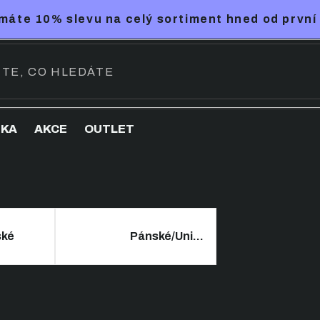
máte 10% slevu na celý sortiment hned od první
NKA
AKCE
OUTLET
ké
Pánské/Unisex