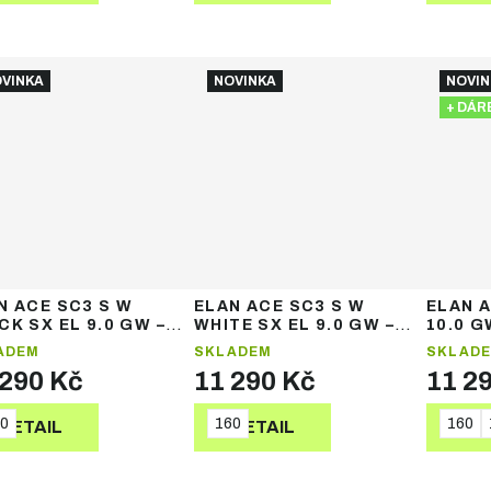
VINKA
NOVINKA
NOVIN
+ DÁR
N ACE SC3 S W
ELAN ACE SC3 S W
ELAN A
CK SX EL 9.0 GW –
WHITE SX EL 9.0 GW –
10.0 G
ské sjezdové lyže
dámské sjezdové lyže
sjezdo
ADEM
SKLADEM
SKLAD
 290 Kč
11 290 Kč
11 2
0
160
160
DETAIL
DETAIL
DE