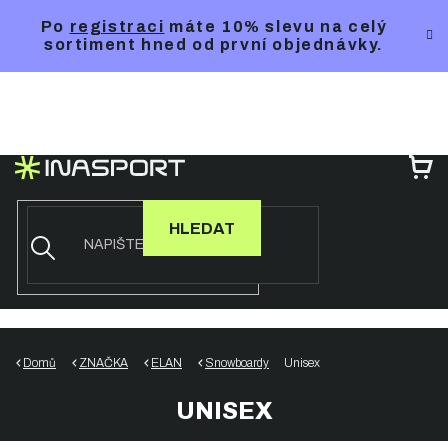
Přejít
Po
registraci
máte 10% slevu na celý
na
sortiment hned od první objednávky.
obsah
NÁ
KO
HLEDAT
Domů
ZNAČKA
ELAN
Snowboardy
Unisex
UNISEX