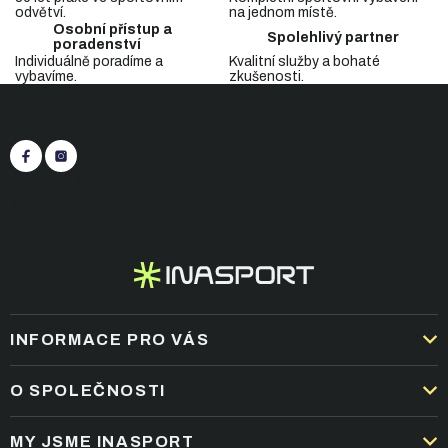
a
odvětví.
na jednom místě.
c
Osobní přístup a
Spolehlivý partner
í
poradenství
p
Individuálně poradíme a
Kvalitní služby a bohaté
vybavíme.
zkušenosti.
r
Z
v
Sledujte nás
á
k
p
y
v
a
ý
t
+420 545 422 430
(Po-Pá: 9:00 - 15:30)
p
í
eshop@inasport.cz
Odpovíme do 24 h
i
s
u
INFORMACE PRO VÁS
DOPRAVA A PLATBA
O SPOLEČNOSTI
OBCHODNÍ PODMÍNKY
KARIÉRA
MY JSME INASPORT
REKLAMACE A VRÁCENÍ ZBOŽÍ