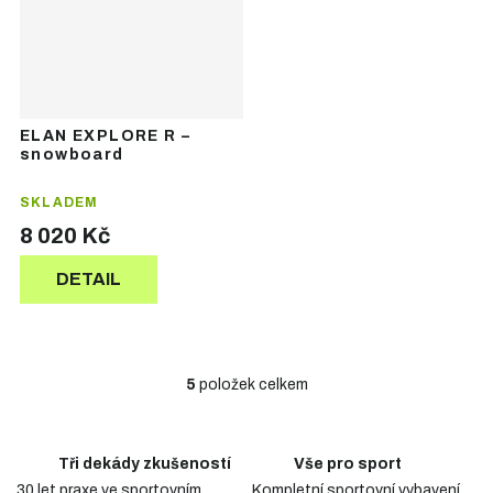
ELAN EXPLORE R –
snowboard
SKLADEM
8 020 Kč
DETAIL
5
položek celkem
O
v
l
á
Tři dekády zkušeností
Vše pro sport
d
30 let praxe ve sportovním
Kompletní sportovní vybavení