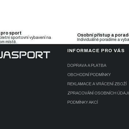
i
s
u
 pro sport
Osobní přístup a porad
letní sportovní vybavení na
Individuálně poradíme a vyb
om místě.
INFORMACE PRO VÁS
DOPRAVA A PLATBA
OBCHODNÍ PODMÍNKY
REKLAMACE A VRÁCENÍ ZBOŽÍ
ZPRACOVÁNÍ OSOBNÍCH ÚDAJ
PODMÍNKY AKCÍ