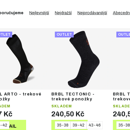
poručujeme
Nejlevnější
Nejdražší
Nejprodávanější
Abecedn
UTLET
OUTLET
OUTL
L ARTO - trekové
BRBL TECTONIC -
BRBL 
ožky
trekové ponožky
trekov
ADEM
SKLADEM
SKLAD
7 Kč
240,50 Kč
240,
9-42
35-38
39-42
43-46
35-38
DETAIL
DETAIL
DE