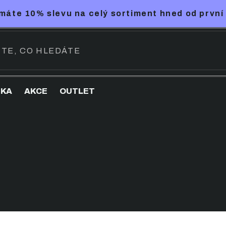
máte 10% slevu na celý sortiment hned od první
NKA
AKCE
OUTLET