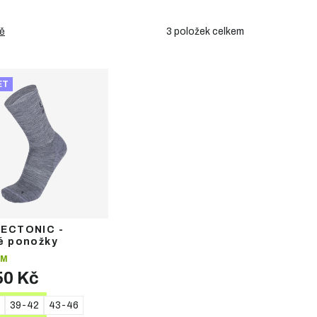
3
položek celkem
ě
ET
TECTONIC -
é ponožky
EM
50 Kč
39-42
43-46
TAIL