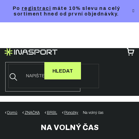
Přejít
Po
registraci
máte 10% slevu na celý
na
sortiment hned od první objednávky.
obsah
NÁ
KO
HLEDAT
Domů
ZNAČKA
BRBL
Ponožky
Na volný čas
NA VOLNÝ ČAS