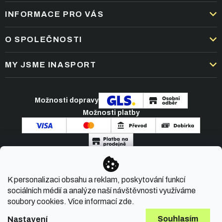
INFORMACE PRO VÁS
DOPRAVA A PLATBA
O SPOLEČNOSTI
OBCHODNÍ PODMÍNKY
KARIÉRA
MY JSME INASPORT
REKLAMACE A VRÁCENÍ ZBOŽÍ
NEJČASTĚJŠÍ OTÁZKY
ZPRACOVÁNÍ OSOBNÍCH ÚDAJŮ
O NÁS
PODMÍNKY AKCÍ
Možnosti dopravy
ČLÁNKY A NOVINKY
Možnosti platby
KONTAKT
Copyright 2026
INASPORT.CZ
. Všechna práva
K personalizaci obsahu a reklam, poskytování funkcí
vyhrazena.
sociálních médií a analýze naší návštěvnosti využíváme
soubory cookies. Více informací
zde
.
Souhlasím
Nastavení
Vytvořil Shoptet Premium