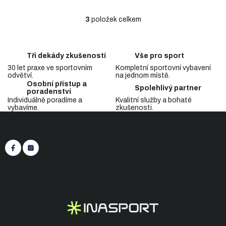
3
položek celkem
O
v
l
á
Tři dekády zkušeností
Vše pro sport
d
30 let praxe ve sportovním
Kompletní sportovní vybavení
a
odvětví.
na jednom místě.
c
Osobní přístup a
Spolehlivý partner
í
poradenství
p
Individuálně poradíme a
Kvalitní služby a bohaté
vybavíme.
zkušenosti.
r
Z
v
Sledujte nás
á
k
p
y
v
a
ý
t
+420 545 422 430
(Po-Pá: 9:00 - 15:30)
p
í
eshop@inasport.cz
Odpovíme do 24 h
i
s
u