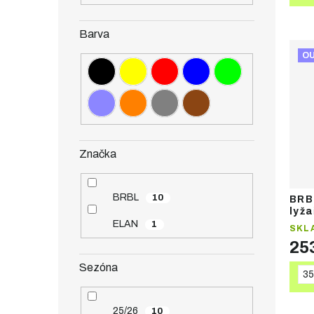
Barva
O
Značka
BRBL
10
BRB
lyž
ELAN
1
SKL
25
Sezóna
35
25/26
10