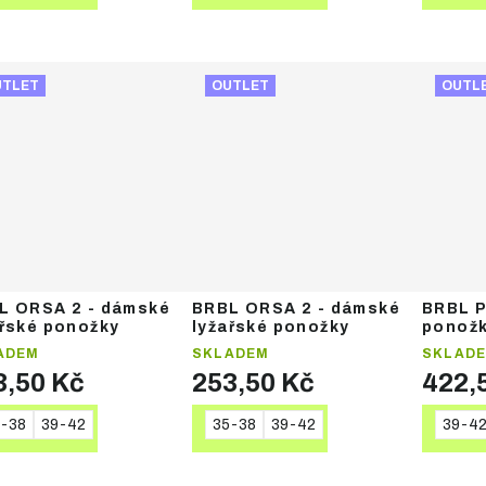
UTLET
OUTLET
OUTL
L ORSA 2 - dámské
BRBL ORSA 2 - dámské
BRBL P
ařské ponožky
lyžařské ponožky
ponož
ADEM
SKLADEM
SKLAD
3,50 Kč
253,50 Kč
422,
-38
39-42
35-38
39-42
39-4
DETAIL
DETAIL
DE