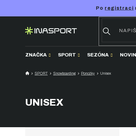
Přejít
Po
registraci
na
obsah
ZNAČKA
SPORT
SEZÓNA
NOVI
SPORT
Snowboarding
Ponožky
Unisex
UNISEX
P