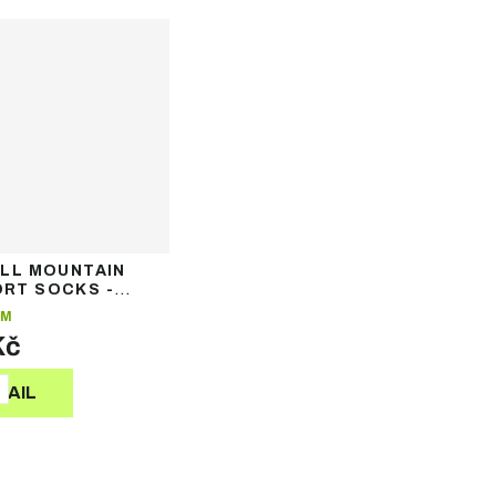
ALL MOUNTAIN
RT SOCKS -
vní ponožky
EM
Kč
9
TAIL