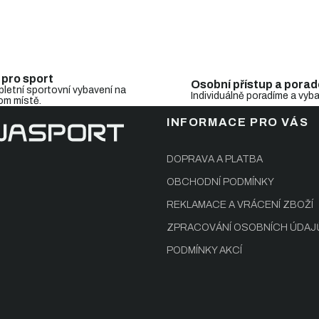
O
v
l
 pro sport
Osobní přístup a porad
á
letní sportovní vybavení na
Individuálně poradíme a vyb
d
om místě.
a
INFORMACE PRO VÁS
c
í
p
DOPRAVA A PLATBA
r
v
OBCHODNÍ PODMÍNKY
k
REKLAMACE A VRÁCENÍ ZBOŽÍ
y
v
ZPRACOVÁNÍ OSOBNÍCH ÚDAJ
ý
p
PODMÍNKY AKCÍ
i
s
u