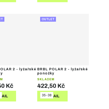
ET
OUTLET
OLAR 2 - lyžařské
BRBL POLAR 2 - lyžařské
ky
ponožky
EM
SKLADEM
50 Kč
422,50 Kč
2
35-38
TAIL
DETAIL