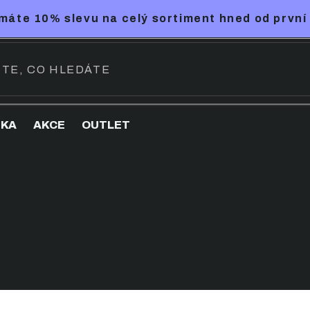
máte 10% slevu na celý sortiment hned od první
NKA
AKCE
OUTLET