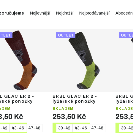
poručujeme
Nejlevnější
Nejdražší
Nejprodávanější
Abecedn
UTLET
OUTLET
OUTL
L GLACIER 2 -
BRBL GLACIER 2 -
BRBL G
ařské ponožky
lyžařské ponožky
lyžařs
ADEM
SKLADEM
SKLAD
3,50 Kč
253,50 Kč
253,
9-42
43-46
47-48
39-42
43-46
47-48
39-4
DETAIL
DETAIL
DE