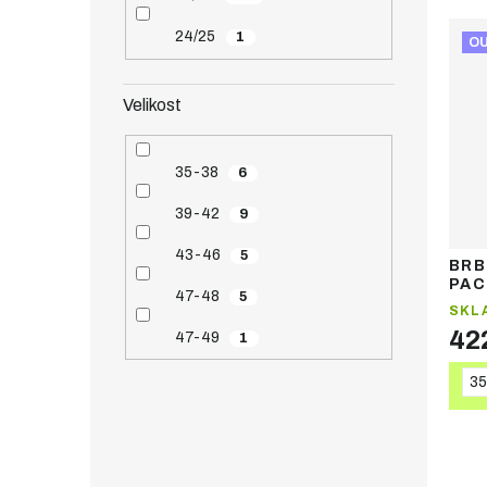
24/25
1
O
Velikost
35-38
6
39-42
9
43-46
5
BRB
PAC
47-48
5
SKL
42
47-49
1
35