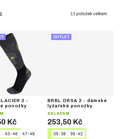
11
položek celkem
ě
ET
OUTLET
LACIER 2 -
BRBL ORSA 2 - dámské
ké ponožky
lyžařské ponožky
EM
SKLADEM
50 Kč
253,50 Kč
2
43-46
47-48
35-38
39-42
TAIL
DETAIL