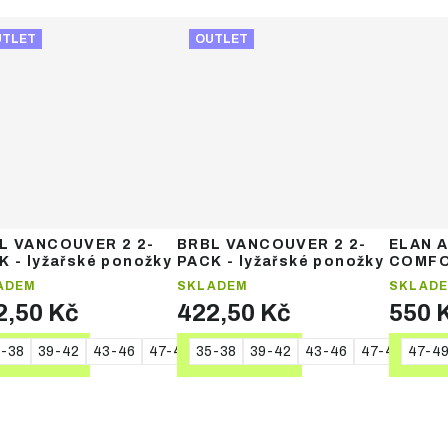
UTLET
OUTLET
L VANCOUVER 2 2-
BRBL VANCOUVER 2 2-
ELAN 
K - lyžařské ponožky
PACK - lyžařské ponožky
COMFO
sporto
ADEM
SKLADEM
SKLAD
2,50 Kč
422,50 Kč
550 
-38
39-42
43-46
47-48
35-38
39-42
43-46
47-48
47-4
DETAIL
DETAIL
DE