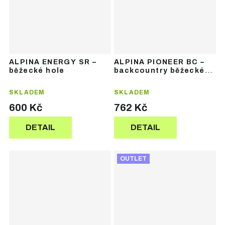
ALPINA ENERGY SR –
ALPINA PIONEER BC –
běžecké hole
backcountry běžecké
hole
SKLADEM
SKLADEM
600 Kč
762 Kč
DETAIL
DETAIL
OUTLET