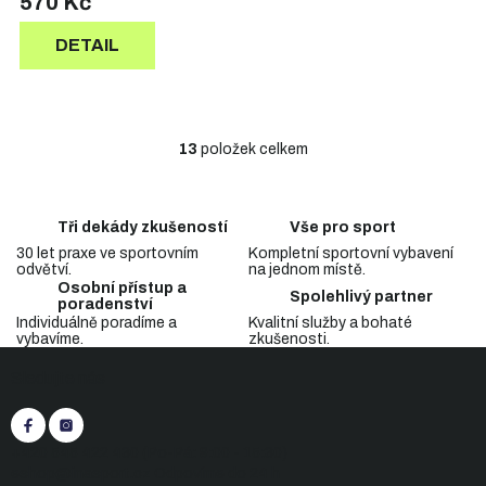
570 Kč
DETAIL
13
položek celkem
O
v
l
á
Tři dekády zkušeností
Vše pro sport
d
30 let praxe ve sportovním
Kompletní sportovní vybavení
a
odvětví.
na jednom místě.
c
Osobní přístup a
Spolehlivý partner
í
poradenství
p
Individuálně poradíme a
Kvalitní služby a bohaté
vybavíme.
zkušenosti.
r
Z
v
Sledujte nás
á
k
p
y
v
a
ý
t
+420 545 422 430
(Po-Pá: 9:00 - 15:30)
p
í
eshop@inasport.cz
Odpovíme do 24 h