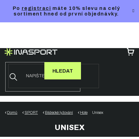
Přejít
Po
registraci
máte 10% slevu na celý
na
sortiment hned od první objednávky.
obsah
NÁ
KO
HLEDAT
Domů
SPORT
Běžecké lyžování
Hole
Unisex
UNISEX