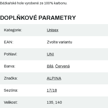
Běžkařské hole vyrobené ze 100% karbonu.
DOPLŇKOVÉ PARAMETRY
Kategorie
:
Unisex
EAN
:
Zvolte variantu
Pohlaví
:
UNI
Barva
:
Bílá
,
Červená
Značka
:
ALPINA
Sezóna
:
17/18
Velikost
:
135, 140