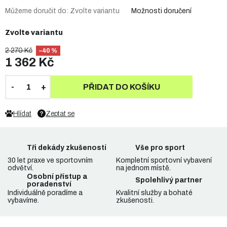
Můžeme doručit do:
Zvolte variantu
Možnosti doručení
Zvolte variantu
2 270 Kč
–40 %
1 362 Kč
PŘIDAT DO KOŠÍKU
Hlídat
Zeptat se
Tři dekády zkušeností
Vše pro sport
30 let praxe ve sportovním
Kompletní sportovní vybavení
odvětví.
na jednom místě.
Osobní přístup a
Spolehlivý partner
poradenství
Individuálně poradíme a
Kvalitní služby a bohaté
vybavíme.
zkušenosti.