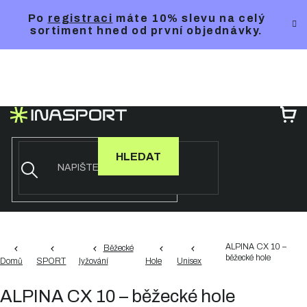
Přejít
Po
registraci
máte 10% slevu na celý
na
sortiment hned od první objednávky.
obsah
NÁ
KO
HLEDAT
ALPINA CX 10 –
Běžecké
běžecké hole
Domů
SPORT
lyžování
Hole
Unisex
ALPINA CX 10 – běžecké hole