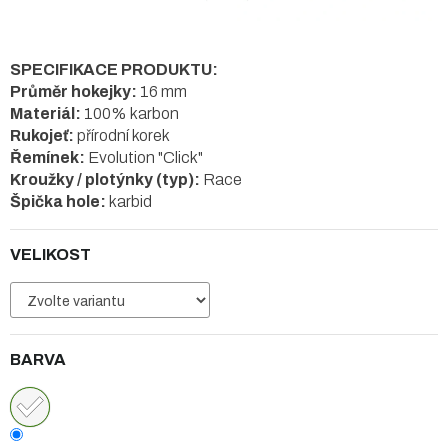
SPECIFIKACE PRODUKTU:
Průměr hokejky:
16 mm
Materiál:
100% karbon
Rukojeť:
přírodní korek
Řemínek:
Evolution "Click"
Kroužky / plotýnky (typ):
Race
Špička hole:
karbid
VELIKOST
BARVA