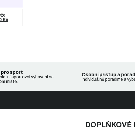
yže
0 Kč
 pro sport
Osobní přístup a pora
letní sportovní vybavení na
Individuálně poradíme a vyb
om místě.
DOPLŇKOVÉ