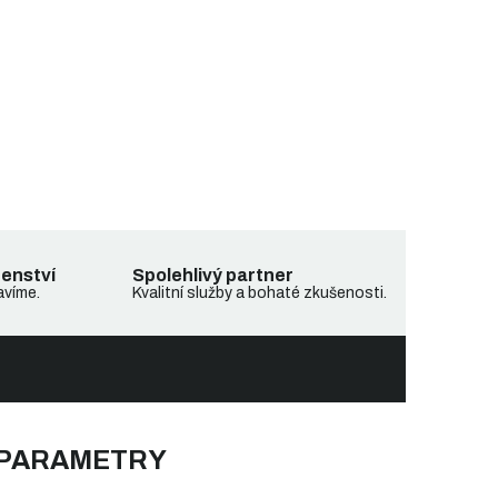
denství
Spolehlivý partner
avíme.
Kvalitní služby a bohaté zkušenosti.
 PARAMETRY