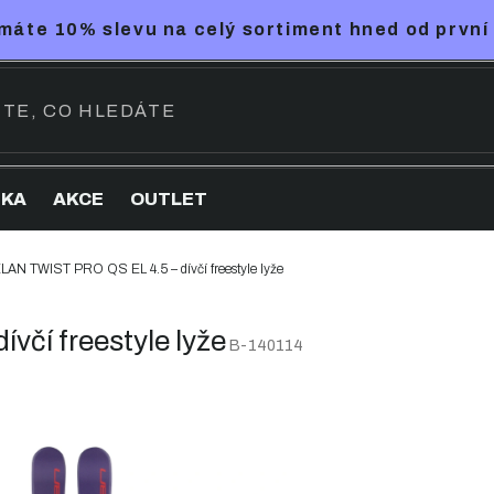
máte 10% slevu na celý sortiment hned od první
NKA
AKCE
OUTLET
LAN TWIST PRO QS EL 4.5 – dívčí freestyle lyže
čí freestyle lyže
B-140114