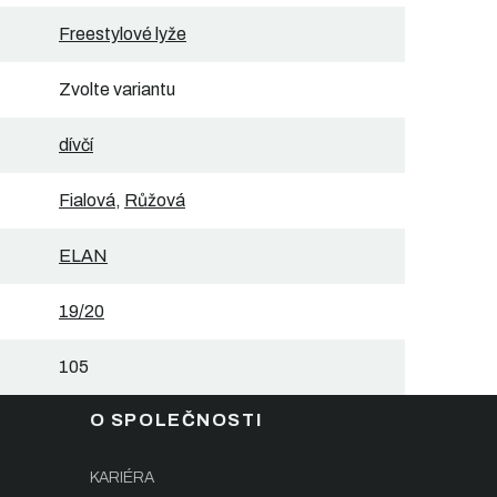
Freestylové lyže
Zvolte variantu
dívčí
Fialová
,
Růžová
ELAN
19/20
105
O SPOLEČNOSTI
KARIÉRA