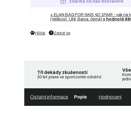
Zdarma od nás dostanete
+ ELAN BAG FOR SKIS 4D 1PAIR - vak na l
(Velikost: UNI, Barva: černá)
v hodnotě 88
Hlídat
Zeptat se
Vše
Tři dekády zkušeností
Komp
30 let praxe ve sportovním odvětví.
jedn
Ostatní informace
Popis
Hodnocení