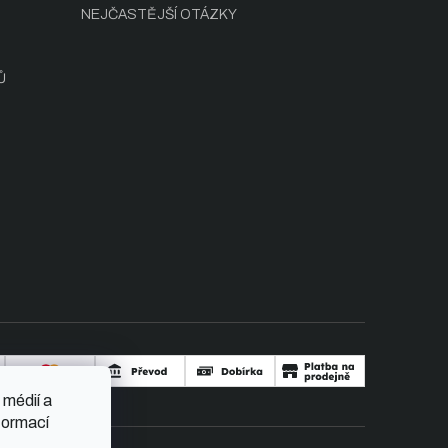
NEJČASTĚJŠÍ OTÁZKY
Ů
 médií a
formací