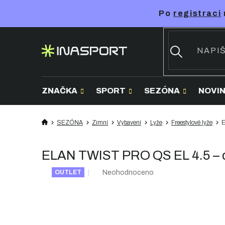
Přejít
Po
registraci
na
obsah
ZNAČKA
SPORT
SEZÓNA
NOVI
SEZÓNA
Zimní
Vybavení
Lyže
Freestylové lyže
E
ELAN TWIST PRO QS EL 4.5 – dív
Průměrné
Neohodnoceno
OUTLET
hodnocení
produktu
je
0,0
z