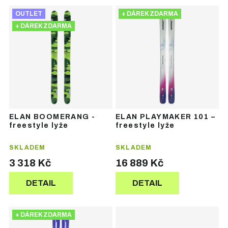
Ř
V
a
OUTLET
+ DÁREK ZDARMA
ý
z
+ DÁREK ZDARMA
p
e
i
n
s
í
p
p
r
r
o
o
d
d
u
u
ELAN BOOMERANG -
ELAN PLAYMAKER 101 –
k
k
freestyle lyže
freestyle lyže
t
t
ů
ů
SKLADEM
SKLADEM
3 318 Kč
16 889 Kč
DETAIL
DETAIL
+ DÁREK ZDARMA