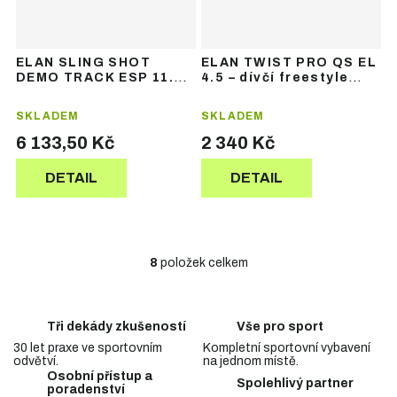
ELAN SLING SHOT
ELAN TWIST PRO QS EL
DEMO TRACK ESP 11.0
4.5 – dívčí freestyle
GW – pánské freeride
lyže
lyže
SKLADEM
SKLADEM
6 133,50 Kč
2 340 Kč
DETAIL
DETAIL
8
položek celkem
O
v
l
á
Tři dekády zkušeností
Vše pro sport
d
30 let praxe ve sportovním
Kompletní sportovní vybavení
a
odvětví.
na jednom místě.
c
Osobní přístup a
Spolehlivý partner
í
poradenství