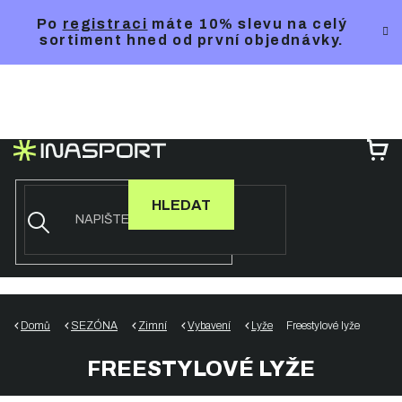
Přejít
Po
registraci
máte 10% slevu na celý
na
sortiment hned od první objednávky.
obsah
NÁ
KO
HLEDAT
Domů
SEZÓNA
Zimní
Vybavení
Lyže
Freestylové lyže
FREESTYLOVÉ LYŽE