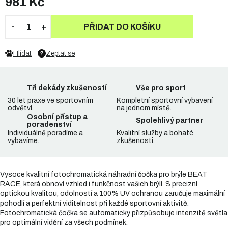
981 Kč
PŘIDAT DO KOŠÍKU
Hlídat
Zeptat se
Tři dekády zkušeností
Vše pro sport
30 let praxe ve sportovním
Kompletní sportovní vybavení
odvětví.
na jednom místě.
Osobní přístup a
Spolehlivý partner
poradenství
Individuálně poradíme a
Kvalitní služby a bohaté
vybavíme.
zkušenosti.
Vysoce kvalitní fotochromatická náhradní čočka pro brýle BEAT
RACE, která obnoví vzhled i funkčnost vašich brýlí. S precizní
optickou kvalitou, odolností a 100% UV ochranou zaručuje maximální
pohodlí a perfektní viditelnost při každé sportovní aktivitě.
Fotochromatická čočka se automaticky přizpůsobuje intenzitě světla
pro optimální vidění za všech podmínek.