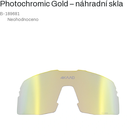
Photochromic Gold – náhradní skla
B-189681
Průměrné
Neohodnoceno
hodnocení
produktu
je
0,0
z
5
hvězdiček.