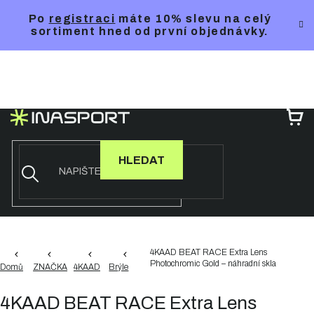
Přejít
Po
registraci
máte 10% slevu na celý
na
sortiment hned od první objednávky.
obsah
NÁ
KO
HLEDAT
4KAAD BEAT RACE Extra Lens
Photochromic Gold – náhradní skla
Domů
ZNAČKA
4KAAD
Brýle
4KAAD BEAT RACE Extra Lens