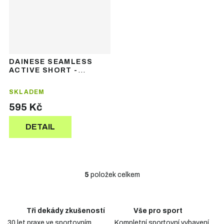
DAINESE SEAMLESS
ACTIVE SHORT -
pánské termoprádlo
SKLADEM
595 Kč
DETAIL
5
položek celkem
O
v
l
á
Tři dekády zkušeností
Vše pro sport
d
30 let praxe ve sportovním
Kompletní sportovní vybavení