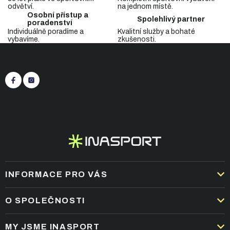
a
odvětví.
na jednom místě.
c
Osobní přístup a
Spolehlivý partner
í
poradenství
p
Individuálně poradíme a
Kvalitní služby a bohaté
vybavíme.
zkušenosti.
r
Z
v
Sledujte nás
á
k
p
y
v
a
ý
t
+420 545 422 430
(Po-Pá: 9:00 - 15:30)
p
í
eshop@inasport.cz
Odpovíme do 24 h
i
s
u
INFORMACE PRO VÁS
DOPRAVA A PLATBA
O SPOLEČNOSTI
OBCHODNÍ PODMÍNKY
KARIÉRA
MY JSME INASPORT
REKLAMACE A VRÁCENÍ ZBOŽÍ