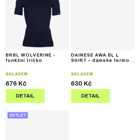
BRBL WOLVERINE -
DAINESE AWA BL L
funkční tričko
SHIRT – dámské termo
triko
SKLADEM
SKLADEM
676 Kč
630 Kč
DETAIL
DETAIL
OUTLET