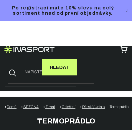
Přejít
Po
registraci
máte 10% slevu na celý
na
sortiment hned od první objednávky.
obsah
NÁ
KO
HLEDAT
Domů
SEZÓNA
Zimní
Oblečení
Pánské/Unisex
Termoprádlo
TERMOPRÁDLO