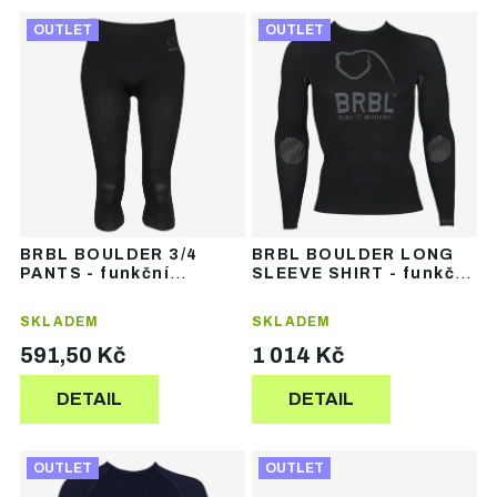
Ř
V
a
OUTLET
OUTLET
ý
z
p
e
i
n
s
í
p
p
r
r
o
o
d
d
u
u
BRBL BOULDER 3/4
BRBL BOULDER LONG
k
k
PANTS - funkční
SLEEVE SHIRT - funkční
t
t
termoprádlo
termoprádlo
ů
ů
SKLADEM
SKLADEM
591,50 Kč
1 014 Kč
DETAIL
DETAIL
OUTLET
OUTLET