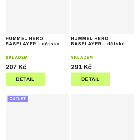
HUMMEL HERO
HUMMEL HERO
BASELAYER – dětské
BASELAYER – dětské
funkční termospodky
funkční termotričko bez
rukávů
SKLADEM
SKLADEM
207 Kč
291 Kč
DETAIL
DETAIL
OUTLET