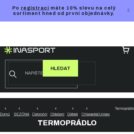
Přejít
Po
registraci
máte 10% slevu na celý
na
sortiment hned od první objednávky.
obsah
NÁ
KO
HLEDAT
Termoprádlo
Domů
SEZÓNA
Celoroční
Oblečení
Dětské
Chlapecké/Unisex
TERMOPRÁDLO