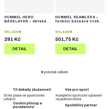
HUMMEL HERO
HUMMEL SEAMLESS –
BASELAYER – dětské
funkční bezešvé tričko
funkční termotričko bez
s dlouhým rukávem
rukávů
SKLADEM
SKLADEM
291 Kč
501,75 Kč
DETAIL
DETAIL
8
položek celkem
O
v
l
á
Tři dekády zkušeností
Vše pro sport
d
30 let praxe ve sportovním
Kompletní sportovní vybavení
a
odvětví.
na jednom místě.
c
Osobní přístup a
Spolehlivý partner
í
poradenství