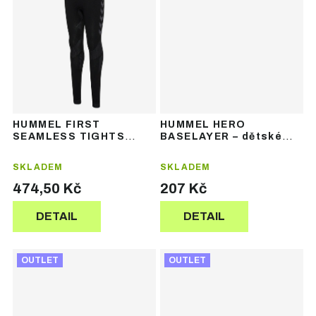
HUMMEL FIRST
HUMMEL HERO
SEAMLESS TIGHTS
BASELAYER – dětské
KIDS – dětské funkční
funkční termospodky
legíny
SKLADEM
SKLADEM
474,50 Kč
207 Kč
DETAIL
DETAIL
OUTLET
OUTLET