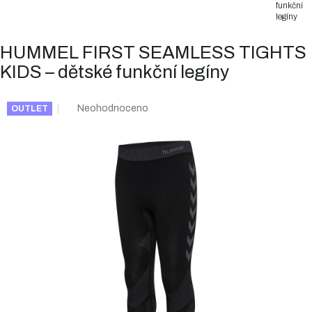
funkční
legíny
HUMMEL FIRST SEAMLESS TIGHTS
KIDS – dětské funkční legíny
Průměrné
Neohodnoceno
OUTLET
hodnocení
produktu
je
0,0
z
5
hvězdiček.