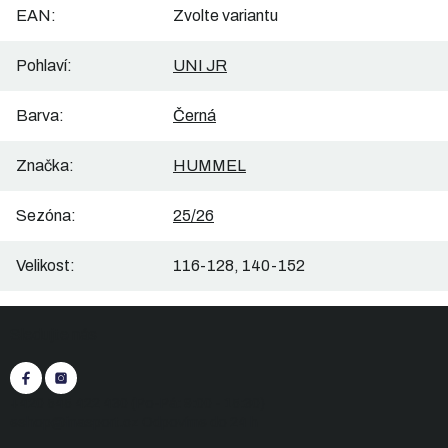
EAN
:
Zvolte variantu
Pohlaví
:
UNI JR
Barva
:
Černá
Značka
:
HUMMEL
Sezóna
:
25/26
Velikost
:
116-128, 140-152
Z
Sledujte nás
á
p
a
t
+420 545 422 430
(Po-Pá: 9:00 - 15:30)
í
eshop@inasport.cz
Odpovíme do 24 h