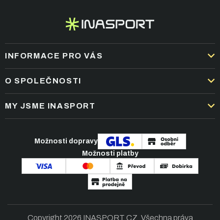
INFORMACE PRO VÁS
DOPRAVA A PLATBA
O SPOLEČNOSTI
OBCHODNÍ PODMÍNKY
KARIÉRA
MY JSME INASPORT
REKLAMACE A VRÁCENÍ ZBOŽÍ
NEJČASTĚJŠÍ OTÁZKY
ZPRACOVÁNÍ OSOBNÍCH ÚDAJŮ
O NÁS
PODMÍNKY AKCÍ
Možnosti dopravy
ČLÁNKY A NOVINKY
Možnosti platby
KONTAKT
Copyright 2026
INASPORT.CZ
. Všechna práva