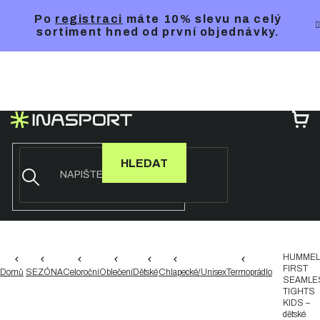
Přejít
Po
registraci
máte 10% slevu na celý
na
sortiment hned od první objednávky.
obsah
NÁ
KO
HLEDAT
HUMMEL
FIRST
Domů
SEZÓNA
Celoroční
Oblečení
Dětské
Chlapecké/Unisex
Termoprádlo
SEAMLE
TIGHTS
KIDS –
dětské