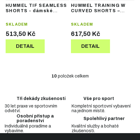
HUMMEL TIF SEAMLESS
HUMMEL TRAINING W
SHORTS - dámské
CURVED SHORTS –
funkční šortky
dámské sportovní
šortky
SKLADEM
SKLADEM
513,50 Kč
617,50 Kč
DETAIL
DETAIL
10
položek celkem
O
v
l
á
Tři dekády zkušeností
Vše pro sport
d
30 let praxe ve sportovním
Kompletní sportovní vybavení
a
odvětví.
na jednom místě.
c
Osobní přístup a
Spolehlivý partner
í
poradenství
p
Individuálně poradíme a
Kvalitní služby a bohaté
vybavíme.
zkušenosti.
r
Z
v