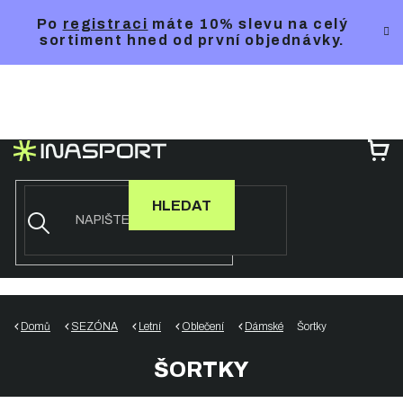
Přejít
Po
registraci
máte 10% slevu na celý
na
sortiment hned od první objednávky.
obsah
NÁ
KO
HLEDAT
Domů
SEZÓNA
Letní
Oblečení
Dámské
Šortky
ŠORTKY