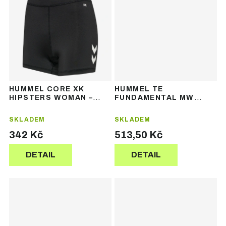
HUMMEL CORE XK
HUMMEL TE
HIPSTERS WOMAN –
FUNDAMENTAL MW
dámské sportovní
TIGHT SHORTS -
kraťasy
dámské sportovní
SKLADEM
SKLADEM
šortky
342 Kč
513,50 Kč
DETAIL
DETAIL