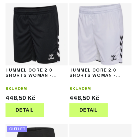
Ř
V
a
ý
z
p
e
i
n
s
í
p
p
r
r
o
o
d
d
u
u
HUMMEL CORE 2.0
HUMMEL CORE 2.0
k
k
SHORTS WOMAN -
SHORTS WOMAN -
t
t
dámské sportovní
dámské sportovní
šortky
šortky
ů
ů
SKLADEM
SKLADEM
448,50 Kč
448,50 Kč
DETAIL
DETAIL
OUTLET