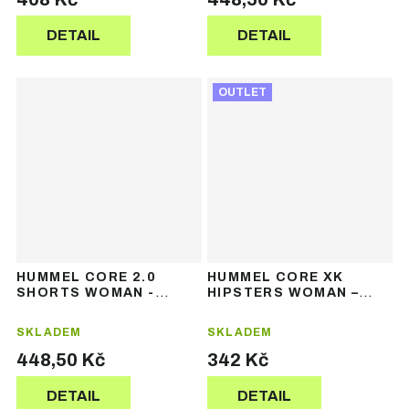
DETAIL
DETAIL
OUTLET
HUMMEL CORE 2.0
HUMMEL CORE XK
SHORTS WOMAN -
HIPSTERS WOMAN –
dámské sportovní
dámské sportovní
šortky
kraťasy
SKLADEM
SKLADEM
448,50 Kč
342 Kč
DETAIL
DETAIL