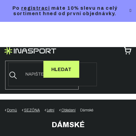
Přejít
Po
registraci
máte 10% slevu na celý
na
sortiment hned od první objednávky.
obsah
NÁ
KO
HLEDAT
Domů
SEZÓNA
Letní
Oblečení
Dámské
DÁMSKÉ