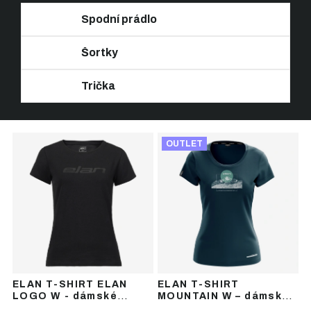
Spodní prádlo
Šortky
Trička
Ř
V
a
OUTLET
ý
z
p
e
i
n
s
í
p
p
r
r
o
o
d
d
u
u
ELAN T-SHIRT ELAN
ELAN T-SHIRT
k
k
LOGO W - dámské
MOUNTAIN W – dámské
t
t
tričko s krátkým
outdoorové tričko