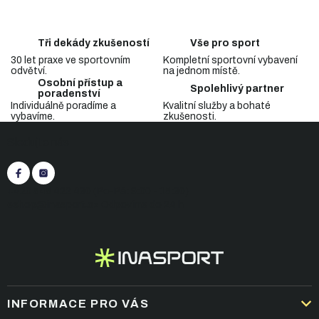
d
o
a
v
c
á
Tři dekády zkušeností
Vše pro sport
n
í
í
30 let praxe ve sportovním
Kompletní sportovní vybavení
p
odvětví.
na jednom místě.
r
Osobní přístup a
v
Spolehlivý partner
poradenství
k
Individuálně poradíme a
Kvalitní služby a bohaté
y
vybavíme.
zkušenosti.
Z
v
Sledujte nás
á
ý
p
p
i
a
s
t
+420 545 422 430
(Po-Pá: 9:00 - 15:30)
u
í
eshop@inasport.cz
Odpovíme do 24 h
INFORMACE PRO VÁS