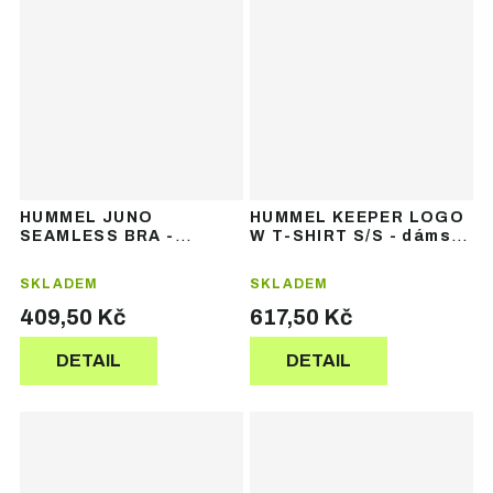
HUMMEL JUNO
HUMMEL KEEPER LOGO
SEAMLESS BRA -
W T-SHIRT S/S - dámské
dámská sportovní
tričko s krátkým
podprsenka
rukávem
SKLADEM
SKLADEM
409,50 Kč
617,50 Kč
DETAIL
DETAIL