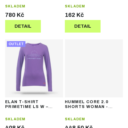
rukávem
ů
ů
SKLADEM
SKLADEM
780 Kč
162 Kč
DETAIL
DETAIL
OUTLET
ELAN T-SHIRT
HUMMEL CORE 2.0
PRIMETIME LS W –
SHORTS WOMAN -
dámské tričko s
dámské sportovní
dlouhým rukávem
šortky
SKLADEM
SKLADEM
408 Kč
448,50 Kč