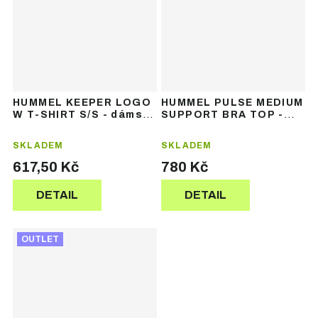
HUMMEL KEEPER LOGO
HUMMEL PULSE MEDIUM
W T-SHIRT S/S - dámské
SUPPORT BRA TOP -
tričko s krátkým
dámská sportovní
rukávem
podprsenka
SKLADEM
SKLADEM
617,50 Kč
780 Kč
DETAIL
DETAIL
OUTLET