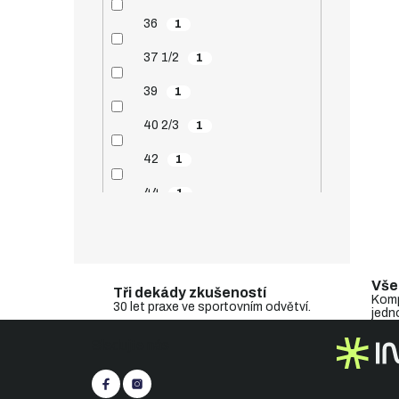
36
1
37 1/2
1
39
1
40 2/3
1
42
1
44
1
45
1
46
1
Vše
Tři dekády zkušeností
48
1
Komp
30 let praxe ve sportovním odvětví.
jedn
Z
185
1
Sledujte nás
á
195
1
p
a
205
1