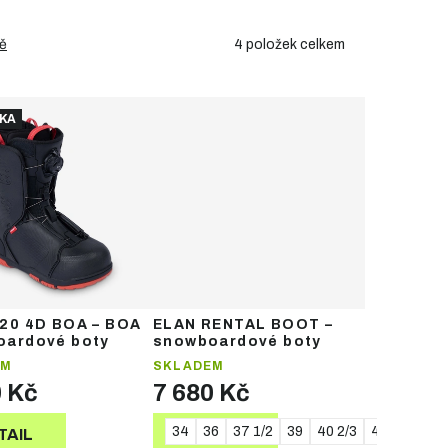
4
položek celkem
ě
KA
20 4D BOA – BOA
ELAN RENTAL BOOT –
oardové boty
snowboardové boty
EM
SKLADEM
0 Kč
7 680 Kč
34
36
37 1/2
39
40 2/3
44
48
TAIL
DETAIL