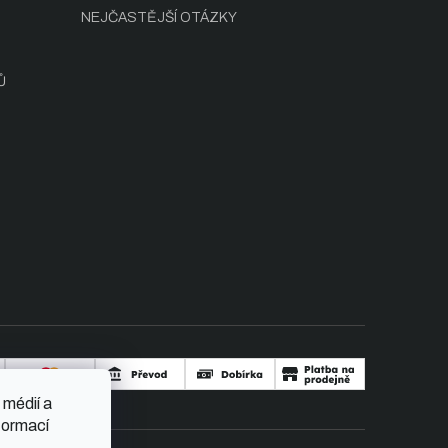
NEJČASTĚJŠÍ OTÁZKY
Ů
 médií a
formací