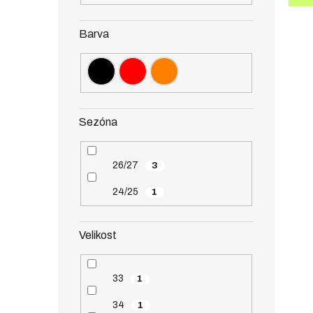
Barva
Sezóna
26/27
3
24/25
1
Velikost
33
1
34
1