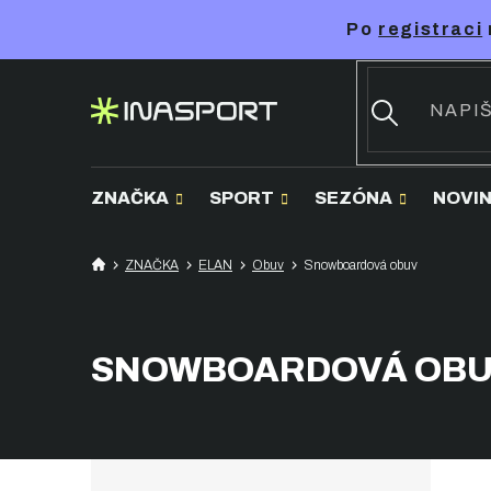
Přejít
Po
registraci
na
obsah
ZNAČKA
SPORT
SEZÓNA
NOVI
ZNAČKA
ELAN
Obuv
Snowboardová obuv
SNOWBOARDOVÁ OB
P