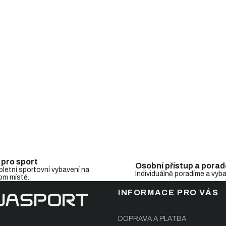
i
s
u
 pro sport
Osobní přístup a porad
letní sportovní vybavení na
Individuálně poradíme a vyb
om místě.
INFORMACE PRO VÁS
DOPRAVA A PLATBA