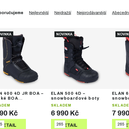
poručujeme
Nejlevnější
Nejdražší
Nejprodávanější
Abecedn
VINKA
NOVINKA
NOVIN
N 400 4D JR BOA –
ELAN 500 4D –
ELAN 6
ské BOA
snowboardové boty
snowb
wboardové boty
ADEM
SKLADEM
SKLAD
990 Kč
6 990 Kč
7 99
5
265
265
DETAIL
DETAIL
DE