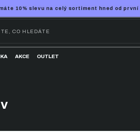
máte 10% slevu na celý sortiment hned od první
NKA
AKCE
OUTLET
UV