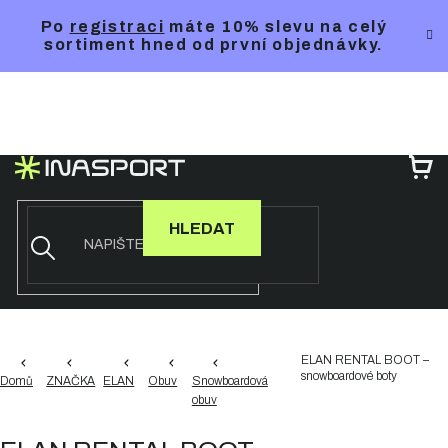
Přejít
Po
registraci
máte 10% slevu na celý
na
sortiment hned od první objednávky.
obsah
NÁ
KO
HLEDAT
ELAN RENTAL BOOT –
snowboardové boty
Domů
ZNAČKA
ELAN
Obuv
Snowboardová
obuv