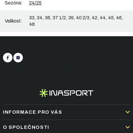
Sezóna
:
24/25
33, 34, 36, 37 1/2, 39, 40 2/3, 42, 44, 45, 46,
Velikost
:
48
Z
Sledujte nás
á
p
a
t
+420 545 422 430
(Po-Pá: 9:00 - 15:30)
í
eshop@inasport.cz
Odpovíme do 24 h
INFORMACE PRO VÁS
DOPRAVA A PLATBA
O SPOLEČNOSTI