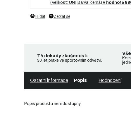
(Velikost: UNI, Barva: černá)
v hodnotě 88
Hlídat
Zeptat se
Vše
Tři dekády zkušeností
Komp
30 let praxe ve sportovním odvětví.
jedn
Ostatní informace
Popis
Hodnocení
Popis produktu není dostupný