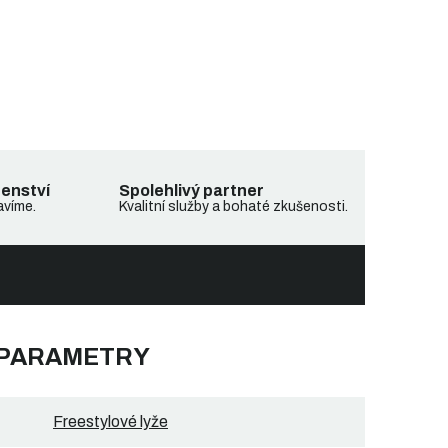
denství
Spolehlivý partner
avíme.
Kvalitní služby a bohaté zkušenosti.
 PARAMETRY
Freestylové lyže