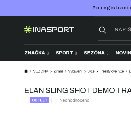
Přejít
Po
registraci
na
obsah
ZNAČKA
SPORT
SEZÓNA
NOVI
SEZÓNA
Zimní
Vybavení
Lyže
Freestylové lyže
E
ELAN SLING SHOT DEMO TRACK 
Průměrné
Neohodnoceno
OUTLET
hodnocení
produktu
je
0,0
z