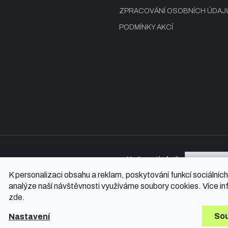
ZPRACOVÁNÍ OSOBNÍCH ÚDAJ
PODMÍNKY AKCÍ
Možnosti platby
K personalizaci obsahu a reklam, poskytování funkcí sociálních
analýze naší návštěvnosti využíváme soubory cookies. Více in
zde
.
hrazena.
So
Nastavení
Vytvořil Shop