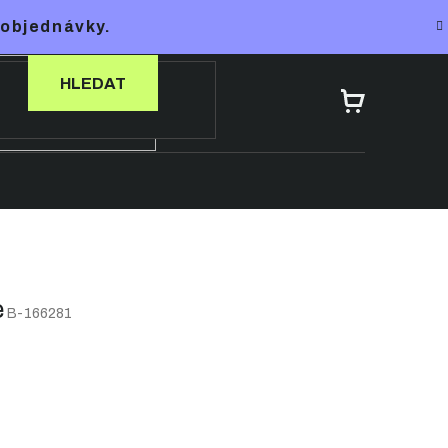
 objednávky.
HLEDAT
NÁKUPNÍ
KOŠÍK
e
B-166281