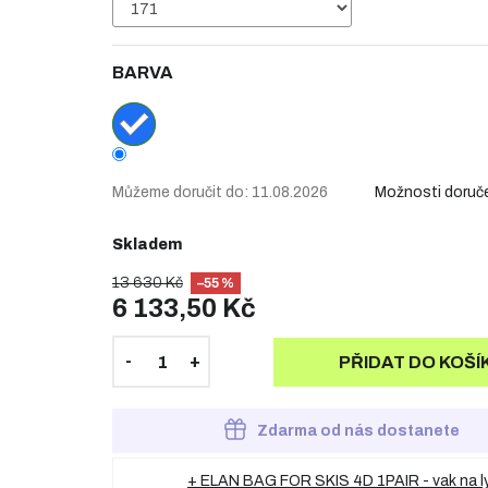
BARVA
Můžeme doručit do:
11.08.2026
Možnosti doruč
Skladem
13 630 Kč
–55 %
6 133,50 Kč
PŘIDAT DO KOŠÍ
Zdarma od nás dostanete
+ ELAN BAG FOR SKIS 4D 1PAIR - vak na l