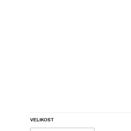
5
hvězdiček.
VELIKOST