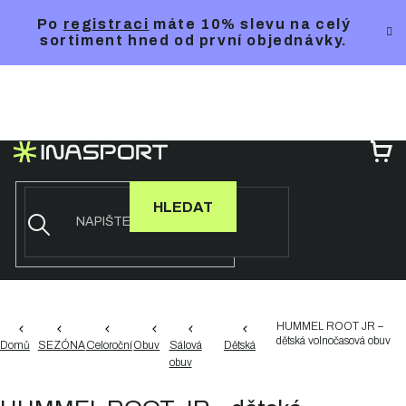
Přejít
Po
registraci
máte 10% slevu na celý
na
sortiment hned od první objednávky.
obsah
NÁ
KO
HLEDAT
HUMMEL ROOT JR –
dětská volnočasová obuv
Domů
SEZÓNA
Celoroční
Obuv
Sálová
Dětská
obuv