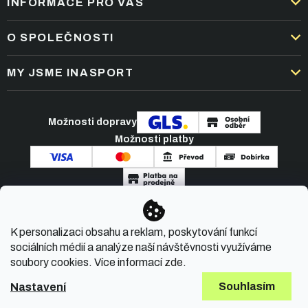
INFORMACE PRO VÁS
DOPRAVA A PLATBA
O SPOLEČNOSTI
OBCHODNÍ PODMÍNKY
KARIÉRA
MY JSME INASPORT
REKLAMACE A VRÁCENÍ ZBOŽÍ
NEJČASTĚJŠÍ OTÁZKY
ZPRACOVÁNÍ OSOBNÍCH ÚDAJŮ
O NÁS
PODMÍNKY AKCÍ
Možnosti dopravy
ČLÁNKY A NOVINKY
Možnosti platby
KONTAKT
Copyright 2026
INASPORT.CZ
. Všechna práva
K personalizaci obsahu a reklam, poskytování funkcí
vyhrazena.
sociálních médií a analýze naší návštěvnosti využíváme
soubory cookies. Více informací
zde
.
Souhlasím
Nastavení
Vytvořil Shoptet Premium