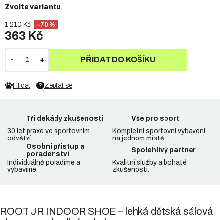
Zvolte variantu
1 210 Kč
–70 %
363 Kč
PŘIDAT DO KOŠÍKU
Hlídat
Zeptat se
Tři dekády zkušeností
Vše pro sport
30 let praxe ve sportovním
Kompletní sportovní vybavení
odvětví.
na jednom místě.
Osobní přístup a
Spolehlivý partner
poradenství
Individuálně poradíme a
Kvalitní služby a bohaté
vybavíme.
zkušenosti.
ROOT JR INDOOR SHOE – lehká dětská sálová