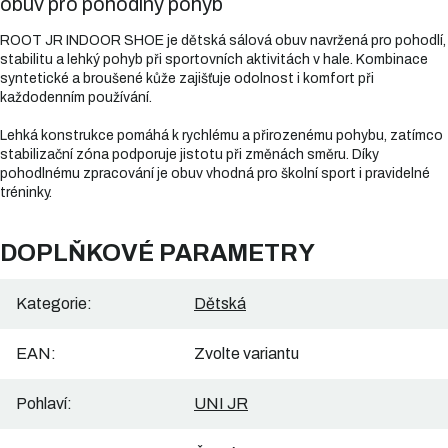
obuv pro pohodlný pohyb
ROOT JR INDOOR SHOE je dětská sálová obuv navržená pro pohodlí,
stabilitu a lehký pohyb při sportovních aktivitách v hale. Kombinace
syntetické a broušené kůže zajišťuje odolnost i komfort při
každodenním používání.
Lehká konstrukce pomáhá k rychlému a přirozenému pohybu, zatímco
stabilizační zóna podporuje jistotu při změnách směru. Díky
pohodlnému zpracování je obuv vhodná pro školní sport i pravidelné
tréninky.
DOPLŇKOVÉ PARAMETRY
Kategorie
:
Dětská
EAN
:
Zvolte variantu
Pohlaví
:
UNI JR