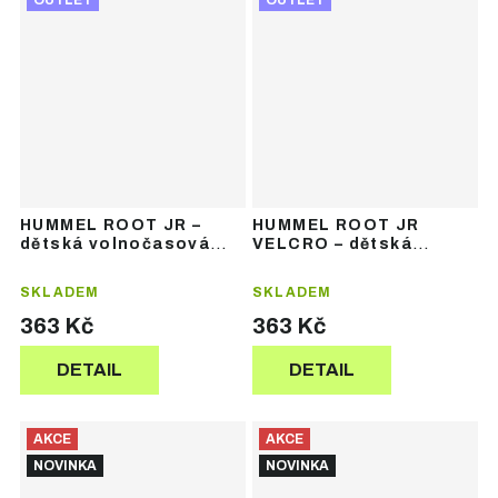
OUTLET
OUTLET
HUMMEL ROOT JR –
HUMMEL ROOT JR
dětská volnočasová
VELCRO – dětská
obuv
volnočasová obuv na
suchý zip
SKLADEM
SKLADEM
363 Kč
363 Kč
DETAIL
DETAIL
AKCE
AKCE
NOVINKA
NOVINKA