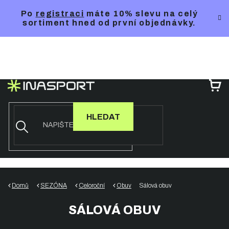
Přejít
Po
registraci
máte 10% slevu na celý
na
sortiment hned od první objednávky.
obsah
NÁ
KO
HLEDAT
Domů
SEZÓNA
Celoroční
Obuv
Sálová obuv
SÁLOVÁ OBUV