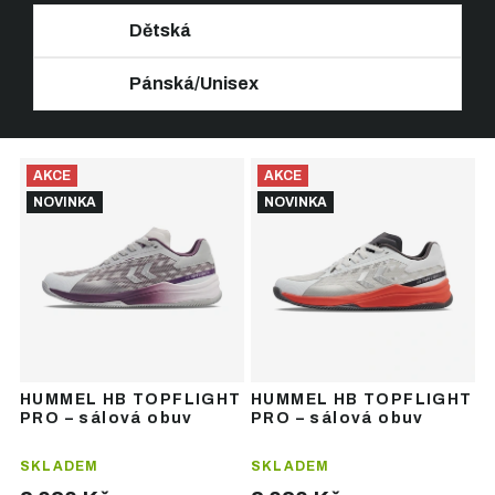
Dětská
Pánská/Unisex
Ř
V
a
AKCE
AKCE
ý
z
NOVINKA
NOVINKA
p
e
i
n
s
í
p
p
r
r
o
o
d
d
u
u
HUMMEL HB TOPFLIGHT
HUMMEL HB TOPFLIGHT
k
k
PRO – sálová obuv
PRO – sálová obuv
t
t
ů
ů
SKLADEM
SKLADEM