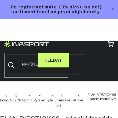
Přejít
Po
registraci
máte 10% slevu na celý
na
sortiment hned od první objednávky.
obsah
NÁ
KO
HLEDAT
ELAN RIPSTICK 96
– pánské freeride lyže
Domů
SEZÓNA
Zimní
Vybavení
Lyže
Freeridové
Pánské
lyže