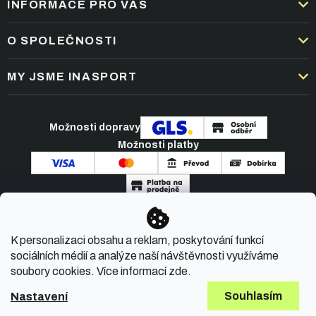
INFORMACE PRO VÁS
DOPRAVA A PLATBA
O SPOLEČNOSTI
OBCHODNÍ PODMÍNKY
KARIÉRA
MY JSME INASPORT
REKLAMACE A VRÁCENÍ ZBOŽÍ
NEJČASTĚJŠÍ OTÁZKY
ZPRACOVÁNÍ OSOBNÍCH ÚDAJŮ
O NÁS
PODMÍNKY AKCÍ
Možnosti dopravy
ČLÁNKY A NOVINKY
Možnosti platby
KONTAKT
Copyright 2026
INASPORT.CZ
. Všechna práva
K personalizaci obsahu a reklam, poskytování funkcí
vyhrazena.
sociálních médií a analýze naší návštěvnosti využíváme
soubory cookies. Více informací
zde
.
Souhlasím
Nastavení
Vytvořil Shoptet Premium