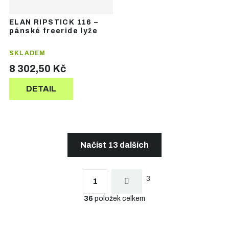
ELAN RIPSTICK 116 –
pánské freeride lyže
SKLADEM
8 302,50 Kč
DETAIL
Načíst 13 dalších
S
t
O
r
3
v
1
á
l
n
36
položek celkem
á
k
d
o
a
v