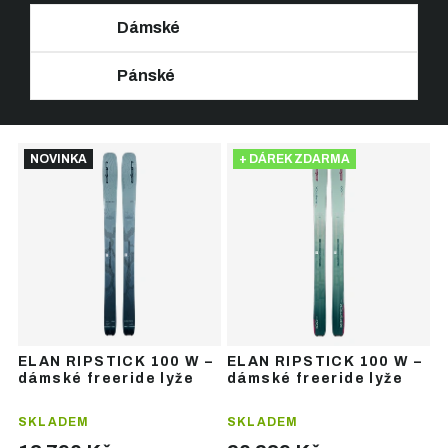
Dámské
Pánské
Ř
V
a
NOVINKA
+ DÁREK ZDARMA
ý
z
p
e
i
n
s
í
p
p
r
r
o
o
d
d
u
u
ELAN RIPSTICK 100 W –
ELAN RIPSTICK 100 W –
k
k
dámské freeride lyže
dámské freeride lyže
t
t
ů
ů
SKLADEM
SKLADEM