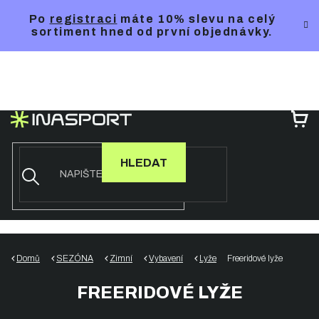
Přejít
Po
registraci
máte 10% slevu na celý
na
sortiment hned od první objednávky.
obsah
NÁ
KO
HLEDAT
Domů
SEZÓNA
Zimní
Vybavení
Lyže
Freeridové lyže
FREERIDOVÉ LYŽE