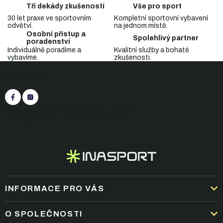
c
á
Tři dekády zkušeností
Vše pro sport
n
í
í
30 let praxe ve sportovním
Kompletní sportovní vybavení
p
odvětví.
na jednom místě.
r
Osobní přístup a
v
Spolehlivý partner
poradenství
k
Individuálně poradíme a
Kvalitní služby a bohaté
y
vybavíme.
zkušenosti.
Z
v
Sledujte nás
á
ý
p
p
i
a
s
t
+420 545 422 430
(Po-Pá: 9:00 - 15:30)
u
í
eshop@inasport.cz
Odpovíme do 24 h
INFORMACE PRO VÁS
DOPRAVA A PLATBA
O SPOLEČNOSTI