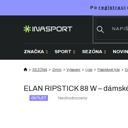
Přejít
Po
registraci
na
obsah
ZNAČKA
SPORT
SEZÓNA
NOVI
SEZÓNA
Zimní
Vybavení
Lyže
Freeridové lyže
D
ELAN RIPSTICK 88 W – dámské 
Průměrné
Neohodnoceno
OUTLET
hodnocení
produktu
je
0,0
z