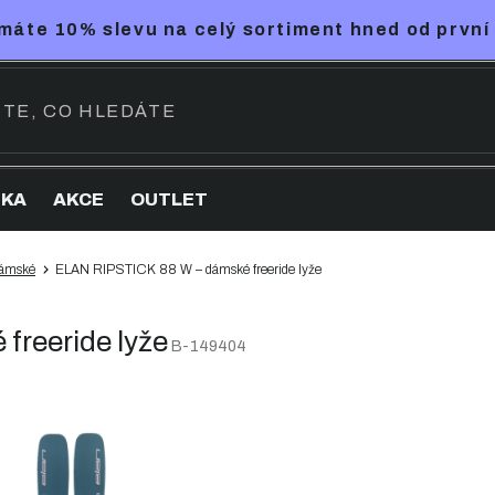
máte 10% slevu na celý sortiment hned od první
NKA
AKCE
OUTLET
ámské
ELAN RIPSTICK 88 W – dámské freeride lyže
freeride lyže
B-149404