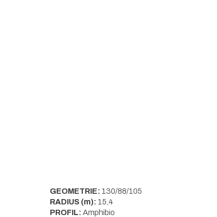
5
hvězdiček.
GEOMETRIE:
130/88/105
RADIUS (m):
15,4
PROFIL:
Amphibio