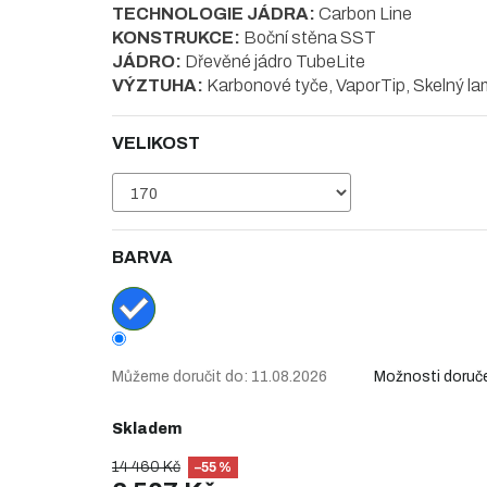
TECHNOLOGIE JÁDRA:
Carbon Line
KONSTRUKCE:
Boční stěna SST
JÁDRO:
Dřevěné jádro TubeLite
VÝZTUHA:
Karbonové tyče, VaporTip, Skelný la
VELIKOST
BARVA
Můžeme doručit do:
11.08.2026
Možnosti doruč
Skladem
14 460 Kč
–55 %