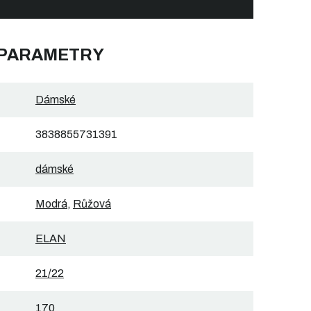
 PARAMETRY
Dámské
3838855731391
dámské
Modrá
,
Růžová
ELAN
21/22
170