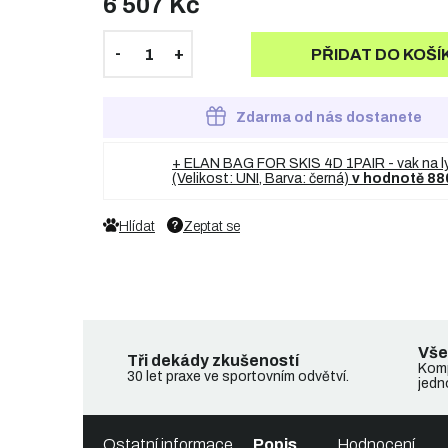
6 507 Kč
PŘIDAT DO KOŠÍ
Zdarma od nás dostanete
+ ELAN BAG FOR SKIS 4D 1PAIR - vak na l
(Velikost: UNI, Barva: černá)
v hodnotě 88
Hlídat
Zeptat se
Vše
Tři dekády zkušeností
Komp
30 let praxe ve sportovním odvětví.
jedn
Ostatní informace
Popis
Hodnocení