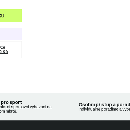
KU
yže
0 Kč
 pro sport
Osobní přístup a pora
letní sportovní vybavení na
Individuálně poradíme a vyb
om místě.