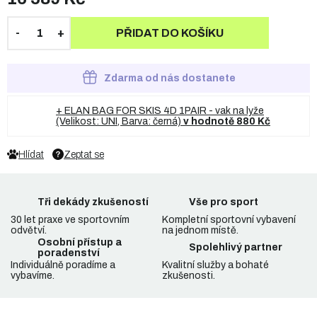
PŘIDAT DO KOŠÍKU
Zdarma od nás dostanete
+ ELAN BAG FOR SKIS 4D 1PAIR - vak na lyže
(Velikost: UNI, Barva: černá)
v hodnotě 880 Kč
Hlídat
Zeptat se
Tři dekády zkušeností
Vše pro sport
30 let praxe ve sportovním
Kompletní sportovní vybavení
odvětví.
na jednom místě.
Osobní přístup a
Spolehlivý partner
poradenství
Individuálně poradíme a
Kvalitní služby a bohaté
vybavíme.
zkušenosti.