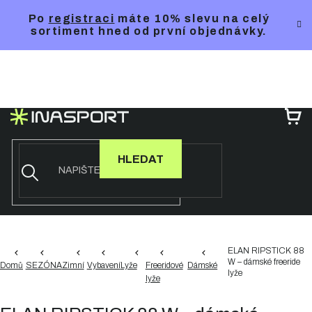
Přejít
Po
registraci
máte 10% slevu na celý
na
sortiment hned od první objednávky.
obsah
NÁ
KO
HLEDAT
ELAN RIPSTICK 88
W – dámské freeride
Domů
SEZÓNA
Zimní
Vybavení
Lyže
Freeridové
Dámské
lyže
lyže