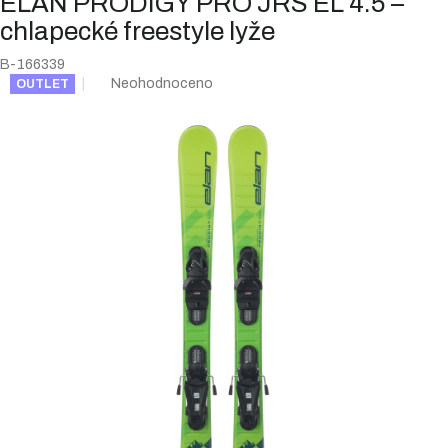
ELAN PRODIGY PRO JRS EL 4.5 –
chlapecké freestyle lyže
B-166339
Průměrné
Neohodnoceno
OUTLET
hodnocení
produktu
je
0,0
z
5
hvězdiček.