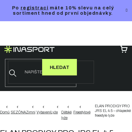
Přejít
Po
registraci
máte 10% slevu na celý
na
sortiment hned od první objednávky.
obsah
NÁ
KO
HLEDAT
ELAN PRODIGY PRO
JRS EL 4.5 – chlapecké
Domů
SEZÓNA
Zimní
Vybavení
Lyže
Dětské
Freestylové
freestyle lyže
lyže