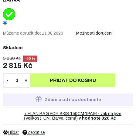
Můžeme doručit do:
11.08.2026
Možnosti doručení
Skladem
5 630 Kč
–50 %
2 815 Kč
PŘIDAT DO KOŠÍKU
Zdarma od nás dostanete
+ ELAN BAG FOR SKIS 150CM 1PAIR - vak na lyže
(Velikost: UNI, Barva: černá)
v hodnotě 820 Kč
Hlídat
Zeptat se