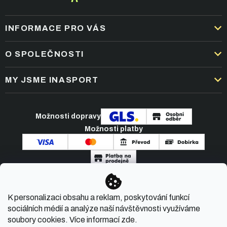
INFORMACE PRO VÁS
DOPRAVA A PLATBA
O SPOLEČNOSTI
OBCHODNÍ PODMÍNKY
KARIÉRA
MY JSME INASPORT
REKLAMACE A VRÁCENÍ ZBOŽÍ
NEJČASTĚJŠÍ OTÁZKY
ZPRACOVÁNÍ OSOBNÍCH ÚDAJŮ
O NÁS
PODMÍNKY AKCÍ
Možnosti dopravy
ČLÁNKY A NOVINKY
Možnosti platby
KONTAKT
Copyright 2026
INASPORT.CZ
. Všechna práva
K personalizaci obsahu a reklam, poskytování funkcí
vyhrazena.
sociálních médií a analýze naší návštěvnosti využíváme
soubory cookies. Více informací
zde
.